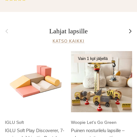
Edellinen
Seur
Lahjat lapsille
KATSO KAIKKI
Vain 1 kpl jäljellä
IGLU Soft
Woopie Let's Go Green
IGLU Soft Play Discoverer, 7-
Puinen nosturilelu lapsille –