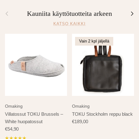
Edellinen
Seur
Kauniita käyttötuotteita arkeen
KATSO KAIKKI
Vain 2 kpl jäljellä
Omaking
Omaking
Villatossut TOKU Brussels –
TOKU Stockholm reppu black
White huopatossut
€189,00
€54,90