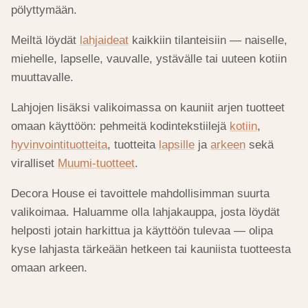
pölyttymään.
Meiltä löydät
lahjaideat
kaikkiin tilanteisiin — naiselle,
miehelle, lapselle, vauvalle, ystävälle tai uuteen kotiin
muuttavalle.
Lahjojen lisäksi valikoimassa on kauniit arjen tuotteet
omaan käyttöön: pehmeitä kodintekstiilejä
kotiin
,
hyvinvointituotteita
, tuotteita
lapsille
ja
arkeen
sekä
viralliset
Muumi-tuotteet
.
Decora House ei tavoittele mahdollisimman suurta
valikoimaa. Haluamme olla lahjakauppa, josta löydät
helposti jotain harkittua ja käyttöön tulevaa — olipa
kyse lahjasta tärkeään hetkeen tai kauniista tuotteesta
omaan arkeen.