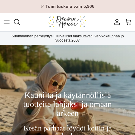
✅ Toimituskulu vain 5,90€
Tili
Ost
Suomalainen perheyritys I Turvalliset maksutavat I Verkkokauppaa jo
vuodesta 2007
Kauniita ja käytännöllisiä
tuotteita lahjaksi ja omaan
arkeen
Kesän parhaat löydöt kotiin ja