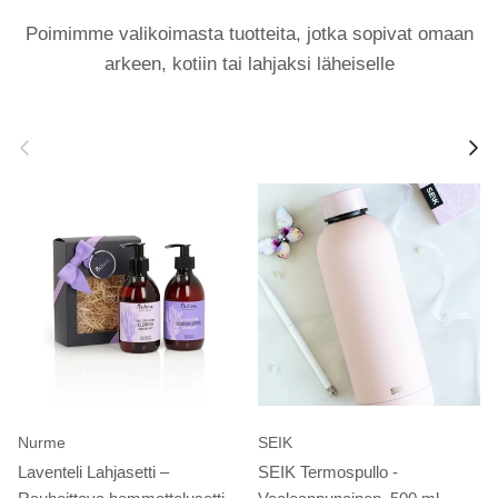
Poimimme valikoimasta tuotteita, jotka sopivat omaan
arkeen, kotiin tai lahjaksi läheiselle
Edellinen
Seur
Nurme
SEIK
Laventeli Lahjasetti –
SEIK Termospullo -