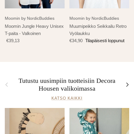
Moomin by NordicBuddies
Moomin by NordicBuddies
Moomin Jungle Heavy Unisex
Muumipeikko Seikkailu Retro
T-paita - Valkoinen
Vyölaukku
€39,13
€34,90
Tilapäisesti loppunut
Tutustu uusimpiin tuotteisiin Decora
Edellinen
Seur
Housen valikoimassa
KATSO KAIKKI