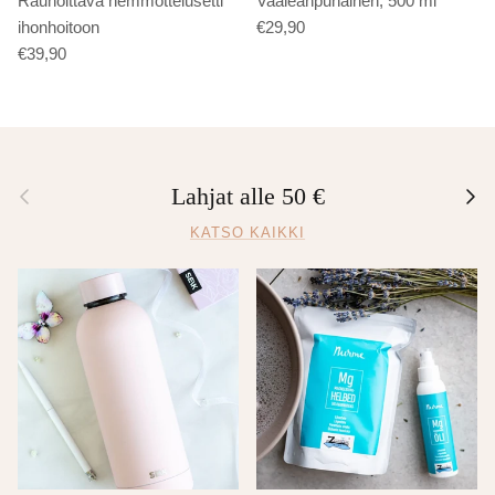
Rauhoittava hemmottelusetti
Vaaleanpunainen, 500 ml
ihonhoitoon
€29,90
€39,90
Edellinen
Seur
Lahjat alle 50 €
KATSO KAIKKI