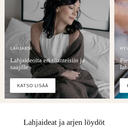
LAHJAKSI
HYV
Lahjaideoita eri tilanteisiin ja
Pie
saajille
lah
KATSO LISÄÄ
Lahjaideat ja arjen löydöt