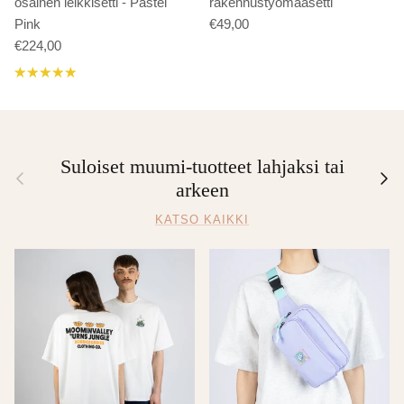
osainen leikkisetti - Pastel
rakennustyömaasetti
Pink
€49,00
€224,00
Suloiset muumi-tuotteet lahjaksi tai
Edellinen
Seur
arkeen
KATSO KAIKKI