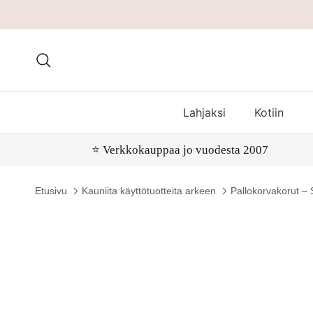
Hae
Lahjaksi
Kotiin
⭐️ Verkkokauppaa jo vuodesta 2007
Etusivu
Kauniita käyttötuotteita arkeen
Pallokorvakorut – 