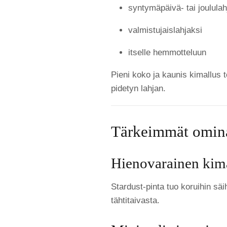
syntymäpäivä- tai joululah
valmistujaislahjaksi
itselle hemmotteluun
Pieni koko ja kaunis kimallus 
pidetyn lahjan.
Tärkeimmät omina
Hienovarainen kim
Stardust-pinta tuo koruihin säi
tähtitaivasta.