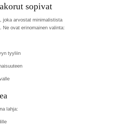
akorut sopivat
, joka arvostat minimalistista
ä. Ne ovat erinomainen valinta:
yyn tyyliin
naisuuteen
valle
dea
na lahja:
ille