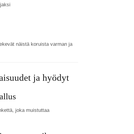
jaksi
tekevät näistä koruista varman ja
isuudet ja hyödyt
allus
hkettä, joka muistuttaa