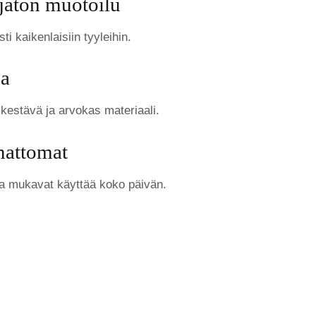
ajaton muotoilu
sti kaikenlaisiin tyyleihin.
ea
 kestävä ja arvokas materiaali.
mattomat
a mukavat käyttää koko päivän.