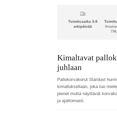
Toimitusaika 3-8
Toimit
arkipäivää
Ilmaine
79€ 
Kimaltavat pallok
juhlaan
Pallokorvakorut Stardust hurm
kimalluksellaan, joka tuo miel
pienet mutta näyttävät korvakor
ja ajattomasti.