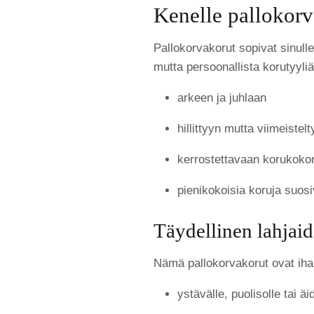
Kenelle pallokorv
Pallokorvakorut sopivat sinulle
mutta persoonallista korutyyli
arkeen ja juhlaan
hillittyyn mutta viimeistelt
kerrostettavaan korukoko
pienikokoisia koruja suosi
Täydellinen lahjai
Nämä pallokorvakorut ovat iha
ystävälle, puolisolle tai äid