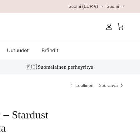
Kieli
Suomi (EUR €)
Suomi
Tili
Ostoskori
Uutuudet
Brändit
🇫🇮 Suomalainen perheyritys
Edellinen
Seuraava
 – Stardust
ta