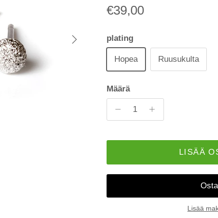
€39,00
Seuraava
plating
Hopea
Ruusukulta
Määrä
LISÄÄ O
Lisää mak