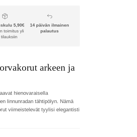
uskulu 5,90€
14 päivän ilmainen
n toimitus yli
palautus
tilauksiin
orvakorut arkeen ja
aavat hienovaraisella
een linnunradan tähtipölyn. Nämä
ut viimeistelevät tyylisi elegantisti