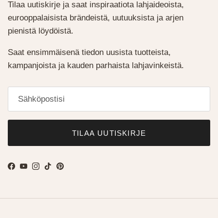
Tilaa uutiskirje ja saat inspiraatiota lahjaideoista,
eurooppalaisista brändeistä, uutuuksista ja arjen
pienistä löydöistä.
Saat ensimmäisenä tiedon uusista tuotteista,
kampanjoista ja kauden parhaista lahjavinkeistä.
TILAA UUTISKIRJE
Facebook
YouTube
Instagram
TikTok
Pinterest