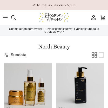
✅ Toimituskulu vain 5,90€
Tili
Ost
Suomalainen perheyritys I Turvalliset maksutavat I Verkkokauppaa jo
vuodesta 2007
North Beauty
Suodata