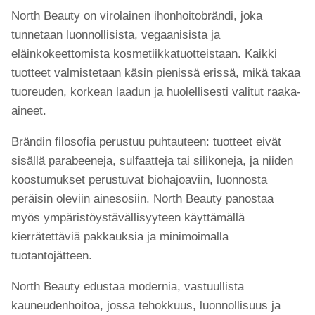
North Beauty on virolainen ihonhoitobrändi, joka
tunnetaan luonnollisista, vegaanisista ja
eläinkokeettomista kosmetiikkatuotteistaan. Kaikki
tuotteet valmistetaan käsin pienissä erissä, mikä takaa
tuoreuden, korkean laadun ja huolellisesti valitut raaka-
aineet.
Brändin filosofia perustuu puhtauteen: tuotteet eivät
sisällä parabeeneja, sulfaatteja tai silikoneja, ja niiden
koostumukset perustuvat biohajoaviin, luonnosta
peräisin oleviin ainesosiin. North Beauty panostaa
myös ympäristöystävällisyyteen käyttämällä
kierrätettäviä pakkauksia ja minimoimalla
tuotantojätteen.
North Beauty edustaa modernia, vastuullista
kauneudenhoitoa, jossa tehokkuus, luonnollisuus ja