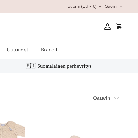
Kieli
Suomi (EUR €)
Suomi
Tili
Ostoskori
Uutuudet
Brändit
🇫🇮 Suomalainen perheyritys
Järjestä
Osuvin