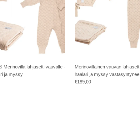
erinovilla lahjasetti vauvalle -
Merinovillainen vauvan lahjasetti
ari ja myssy
haalari ja myssy vastasyntyneel
€189,00