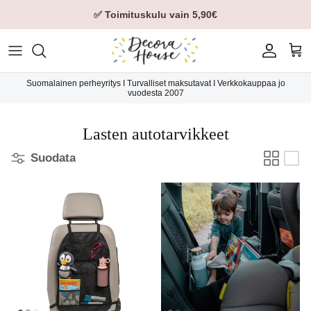
✅ Toimituskulu vain 5,90€
Tili
Ost
Suomalainen perheyritys I Turvalliset maksutavat I Verkkokauppaa jo
vuodesta 2007
Lasten autotarvikkeet
Suodata