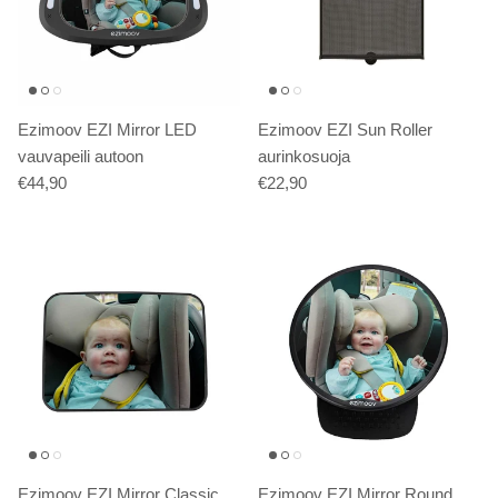
Ezimoov EZI Mirror LED
Ezimoov EZI Sun Roller
vauvapeili autoon
aurinkosuoja
€44,90
€22,90
Ezimoov EZI Mirror Classic
Ezimoov EZI Mirror Round