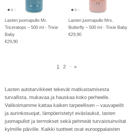
Lasten juomapullo Mr.
Lasten juomapullo Mrs.
Triceratops – 500 ml - Trixie
Butterfly – 500 ml - Trixie Baby
Baby
€29,90
€29,90
1
2
·
»
Lasten autotarvikkeet tekevät matkustamisesta
turvallista, mukavaa ja hauskaa koko perheelle.
Valikoimamme kattaa kaiken tarpeellisen – vauvapeilit
ja aurinkosuojat, lämpöeristetyt eväslaukut, lasten
juomapullot ja termokset sekä pehmeät turvaistuinviitat
kylmille päiville. Kaikki tuotteet ovat eurooppalaisten