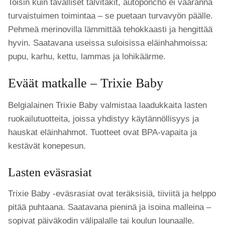
Toisin kuin tavalliset talvitakit, autoponcho ei vaaranna
turvaistuimen toimintaa – se puetaan turvavyön päälle.
Pehmeä merinovilla lämmittää tehokkaasti ja hengittää
hyvin. Saatavana useissa suloisissa eläinhahmoissa:
pupu, karhu, kettu, lammas ja lohikäärme.
Eväät matkalle – Trixie Baby
Belgialainen Trixie Baby valmistaa laadukkaita lasten
ruokailutuotteita, joissa yhdistyy käytännöllisyys ja
hauskat eläinhahmot. Tuotteet ovat BPA-vapaita ja
kestävät konepesun.
Lasten eväsrasiat
Trixie Baby -eväsrasiat ovat teräksisiä, tiiviitä ja helppo
pitää puhtaana. Saatavana pieninä ja isoina malleina –
sopivat päiväkodin välipalalle tai koulun lounaalle.