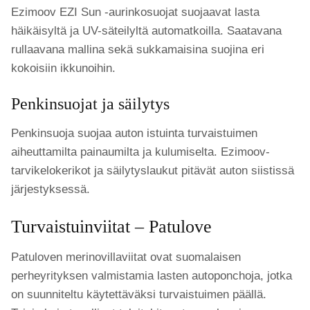
Ezimoov EZI Sun -aurinkosuojat suojaavat lasta
häikäisyltä ja UV-säteilyltä automatkoilla. Saatavana
rullaavana mallina sekä sukkamaisina suojina eri
kokoisiin ikkunoihin.
Penkinsuojat ja säilytys
Penkinsuoja suojaa auton istuinta turvaistuimen
aiheuttamilta painaumilta ja kulumiselta. Ezimoov-
tarvikelokerikot ja säilytyslaukut pitävät auton siistissä
järjestyksessä.
Turvaistuinviitat – Patulove
Patuloven merinovillaviitat ovat suomalaisen
perheyrityksen valmistamia lasten autoponchoja, jotka
on suunniteltu käytettäväksi turvaistuimen päällä.