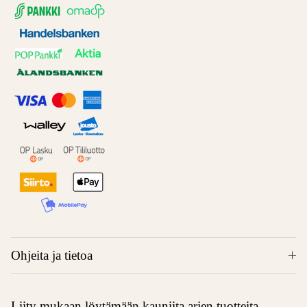
Ohjeita ja tietoa
Liity mukaan löytämään kauniita arjen tuotteita