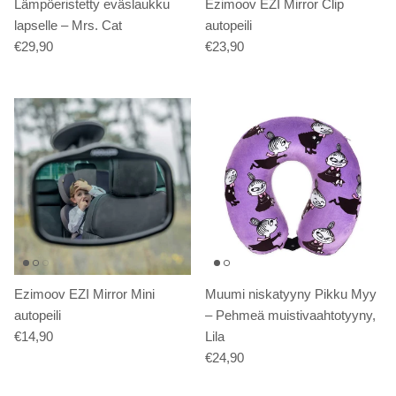
Lämpöeristetty eväslaukku
Ezimoov EZI Mirror Clip
lapselle – Mrs. Cat
autopeili
€29,90
€23,90
Ezimoov EZI Mirror Mini
Muumi niskatyyny Pikku Myy
autopeili
– Pehmeä muistivaahtotyyny,
€14,90
Lila
€24,90