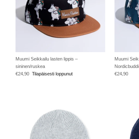
Muumi Seikkailu lasten lippis –
Muumi Seikka
sininen/ruskea
Nordicbuddie
€24,90
Tilapäisesti loppunut
€24,90