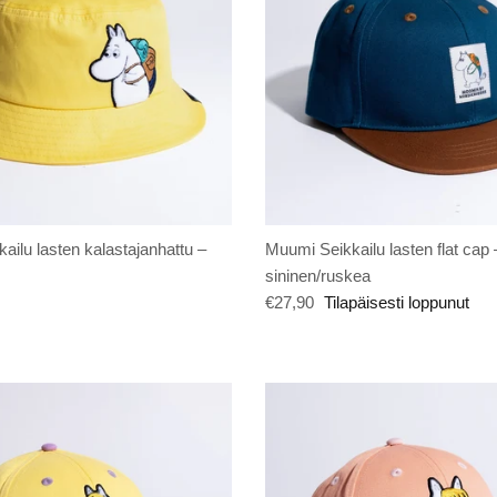
ilu lasten kalastajanhattu –
Muumi Seikkailu lasten flat cap 
sininen/ruskea
€27,90
Tilapäisesti loppunut