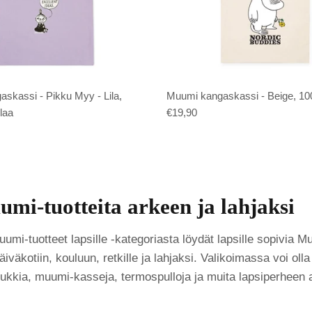
skassi - Pikku Myy - Lila,
Muumi kangaskassi - Beige, 10
laa
€19,90
umi-tuotteita arkeen ja lahjaksi
i-tuotteet lapsille -kategoriasta löydät lapsille sopivia M
äiväkotiin, kouluun, retkille ja lahjaksi. Valikoimassa voi oll
sukkia, muumi-kasseja, termospulloja ja muita lapsiperheen 