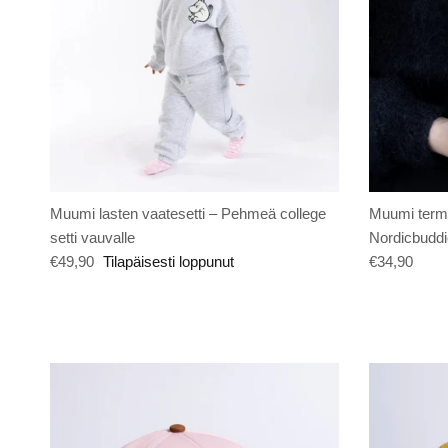
Muumi lasten vaatesetti – Pehmeä college
Muumi termo
setti vauvalle
Nordicbudd
€49,90
Tilapäisesti loppunut
€34,90