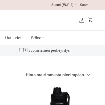
Kieli
Suomi (EUR €)
Suomi
Tili
Ostoskori
Uutuudet
Brändit
🇫🇮 Suomalainen perheyritys
Järjestä
Hinta suurimmasta pienimpään