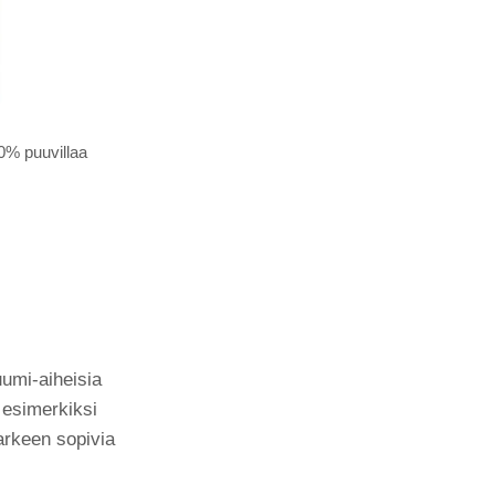
0% puuvillaa
uumi-aiheisia
a esimerkiksi
arkeen sopivia