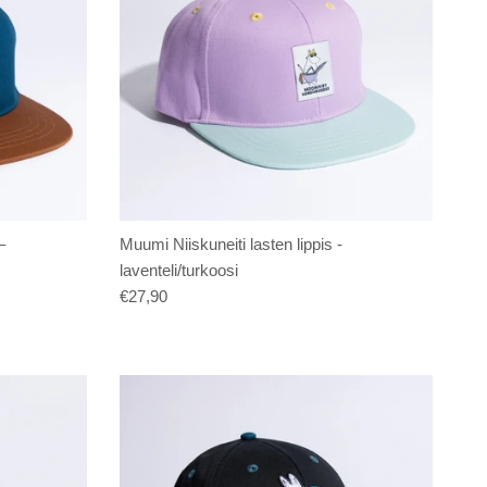
–
Muumi Niiskuneiti lasten lippis -
laventeli/turkoosi
€27,90