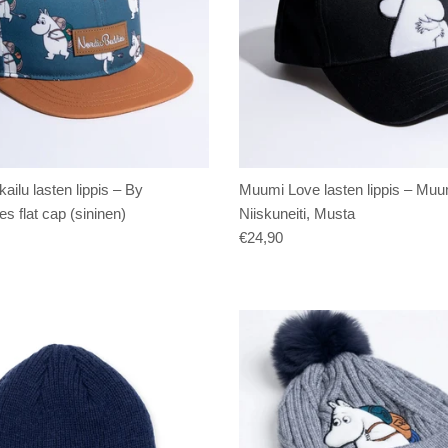
ilu lasten lippis – By
Muumi Love lasten lippis – Mu
s flat cap (sininen)
Niiskuneiti, Musta
€24,90