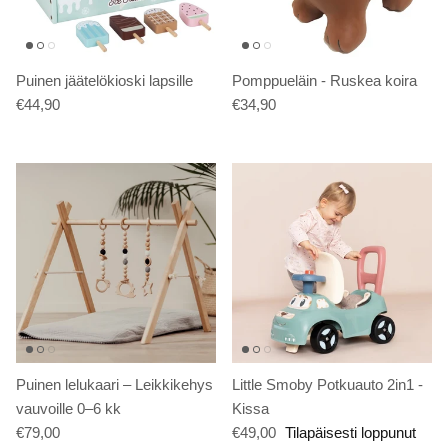
Puinen jäätelökioski lapsille
Pomppueläin - Ruskea koira
€44,90
€34,90
Puinen lelukaari – Leikkikehys
Little Smoby Potkuauto 2in1 -
vauvoille 0–6 kk
Kissa
€79,00
€49,00
Tilapäisesti loppunut