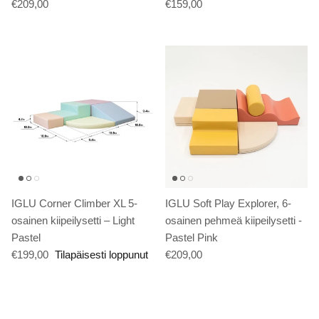
€209,00
€159,00
IGLU Corner Climber XL 5-
IGLU Soft Play Explorer, 6-
osainen kiipeilysetti – Light
osainen pehmeä kiipeilysetti -
Pastel
Pastel Pink
€199,00
Tilapäisesti loppunut
€209,00