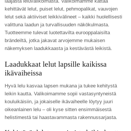
laajasta leluvalikoimasta. Valikoimamme kattaa
kehittävät lelut, puiset lelut, pehmopalikat, vauvojen
lelut sekä aktiiviset leikkivälineet – kaikki huolellisesti
valittuna laadun ja turvallisuuden näkökulmasta.
Tuotteemme tulevat luotettavilta eurooppalaisilta
brändeiltä, jotka jakavat arvojemme mukaisen
näkemyksen laadukkaasta ja kestävästä leikistä.
Laadukkaat lelut lapsille kaikissa
ikävaiheissa
Hyvä lelu kasvaa lapsen mukana ja tukee kehitystä
leikin kautta. Valikoimamme sopii vastasyntyneistä
kouluikäisiin, ja jokaiselle ikävaiheelle löytyy juuri
oikeanlainen lelu – oli kyse sitten ensimmäisestä
helistimestä tai haastavammasta rakennussarjasta.