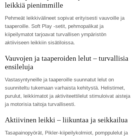
leikkiä pienimmille
Pehmeät leikkivälineet sopivat erityisesti vauvoille ja
taaperoille. Soft Play -setit, pehmopalikat ja
kiipeilymatot tarjoavat turvallisen ympäristön
aktiiviseen leikkiin sisätiloissa.
Vauvojen ja taaperoiden lelut – turvallisia
ensileluja
Vastasyntyneille ja taaperoille suunnatut lelut on
suunniteltu tukemaan varhaista kehitystä. Helistimet,
purulut, leikkimatot ja aktiviteettilelut stimuloivat aisteja
ja motorisia taitoja turvallisesti.
Aktiivinen leikki – liikuntaa ja seikkailua
Tasapainopyörät, Pikler-kiipeilykolmiot, pomppulelut ja