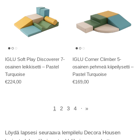
IGLU Soft Play Discoverer 7-
IGLU Corner Climber 5-
osainen leikkisetti – Pastel
osainen pehmeä kiipeilysetti –
Turquoise
Pastel Turquoise
€224,00
€169,00
1
2
3
4
·
»
Löydä lapsesi seuraava lempilelu Decora Housen