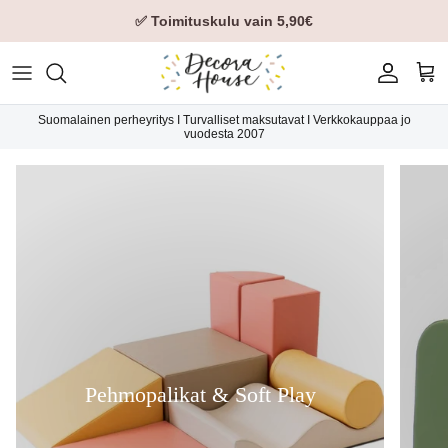
✅ Toimituskulu vain 5,90€
Tili
Ost
Suomalainen perheyritys I Turvalliset maksutavat I Verkkokauppaa jo
vuodesta 2007
Pehmopalikat & Soft Play