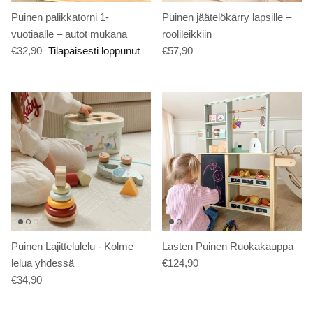
Puinen palikkatorni 1-
Puinen jäätelökärry lapsille –
vuotiaalle – autot mukana
roolileikkiin
€32,90
Tilapäisesti loppunut
€57,90
Puinen Lajittelulelu - Kolme
Lasten Puinen Ruokakauppa
lelua yhdessä
€124,90
€34,90