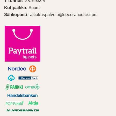
Y-tunnus
: 2875933-4
Kotipaikka
: Suomi
Sähköposti:
asiakaspalvelu@decorahouse.com