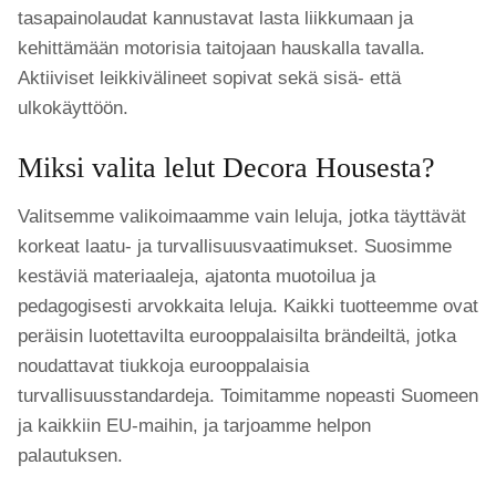
tasapainolaudat kannustavat lasta liikkumaan ja
kehittämään motorisia taitojaan hauskalla tavalla.
Aktiiviset leikkivälineet sopivat sekä sisä- että
ulkokäyttöön.
Miksi valita lelut Decora Housesta?
Valitsemme valikoimaamme vain leluja, jotka täyttävät
korkeat laatu- ja turvallisuusvaatimukset. Suosimme
kestäviä materiaaleja, ajatonta muotoilua ja
pedagogisesti arvokkaita leluja. Kaikki tuotteemme ovat
peräisin luotettavilta eurooppalaisilta brändeiltä, jotka
noudattavat tiukkoja eurooppalaisia
turvallisuusstandardeja. Toimitamme nopeasti Suomeen
ja kaikkiin EU-maihin, ja tarjoamme helpon
palautuksen.