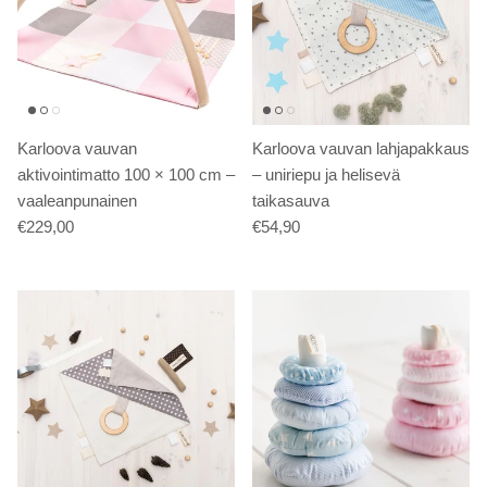
Karloova vauvan
Karloova vauvan lahjapakkaus
aktivointimatto 100 × 100 cm –
– uniriepu ja helisevä
vaaleanpunainen
taikasauva
€229,00
€54,90