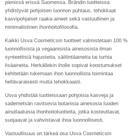
pienissä erissä Suomessa. Brändin tuotteissa
yhdistyvät pohjoisen luonnon puhtaus, tehokkaat
kasvipohjaiset raaka-aineet sekä vastuullinen ja
minimalistinen ihonhoitofilosofia.
Kaikki Usva Cosmeticsin tuotteet valmistetaan 100 %
luonnollisista ja vegaanisista ainesosista ilman
synteettisiä hajusteita, säilöntäaineita tai turhia
lisäaineita. Herkällekin iholle sopivat koostumukset
kehitetään tukemaan ihon luonnollista toimintaa
hellävaraisesti mutta tehokkaasti.
Usva yhdistää tuotteissaan pohjoisia kasveja ja
sademetsän ravitsevia botanisia ainesosia luoden
ainutlaatuisia ihonhoitotuotteita, jotka kosteuttavat,
suojaavat ja vahvistavat ihoa luonnollisesti.
Vastuullisuus on tärkeä osa Usva Cosmeticsin