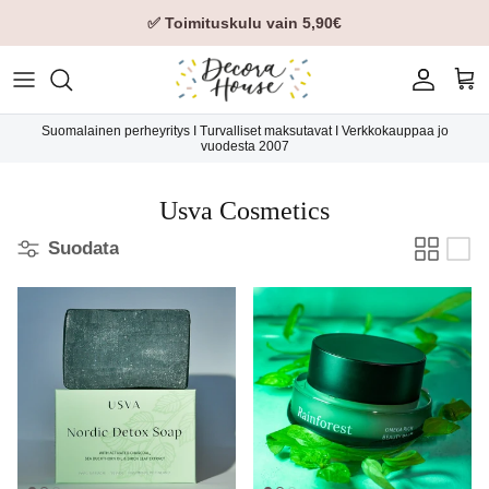
✅ Toimituskulu vain 5,90€
Tili
Ost
Suomalainen perheyritys I Turvalliset maksutavat I Verkkokauppaa jo
vuodesta 2007
Usva Cosmetics
Suodata