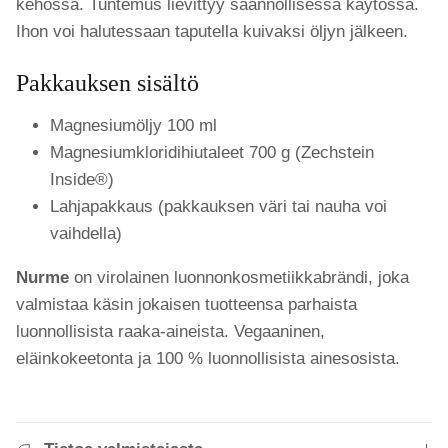
kehossa. Tuntemus lievittyy säännöllisessä käytössä.
Ihon voi halutessaan taputella kuivaksi öljyn jälkeen.
Pakkauksen sisältö
Magnesiumöljy 100 ml
Magnesiumkloridihiutaleet 700 g (Zechstein
Inside®)
Lahjapakkaus (pakkauksen väri tai nauha voi
vaihdella)
Nurme
on virolainen luonnonkosmetiikkabrändi, joka
valmistaa käsin jokaisen tuotteensa parhaista
luonnollisista raaka-aineista. Vegaaninen,
eläinkokeetonta ja 100 % luonnollisista ainesosista.