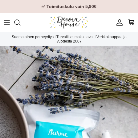
✅ Toimituskulu vain 5,90€
Tili
Ost
Suomalainen perheyritys I Turvalliset maksutavat I Verkkokauppaa jo
vuodesta 2007