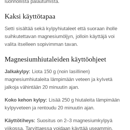
luonnollista palautumista.
Kaksi käyttötapaa
Setti sisältää sekä kylpyhiutaleet että suoraan iholle
suihkutettavan magnesiumöljyn, jolloin käyttäjä voi
valita itselleen sopivimman tavan.
Magnesiumhiutaleiden käyttöohjeet
Jalkakylpy:
Liota 150 g (noin lasillinen)
magnesiumhiutaleita lämpimään veteen ja kylvetä
jalkoja vähintään 20 minuutin ajan.
Koko kehon kylpy:
Lisää 250 g hiutaleita lämpimään
kylpyveteen ja rentoudu 20 minuutin ajan.
Käyttötiheys:
Suositus on 2–3 magnesiumkylpyä
viikossa. Tarvittaessa voidaan käyttää useammin.