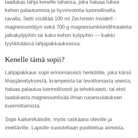
laadukas lahja kenelle tahansa, joka haluaa tukea
kehon palautumista ja hyvinvointia luonnollisella
tavalla. Setti sisältää 100 ml Zechstein Inside® -
magnesiumöljyn sekä 700 g magnesiumkloridihiutaleita
jalkakylpyihin tai koko kehon kylpyihin — kaikki
tyylikkäässä lahjapakkauksessa.
Kenelle tämä sopii?
Lahjapakkaus sopii erinomaisesti henkilölle, joka kärsii
lihasjännityksestä, krampeista tai levottomasta unesta,
haluaa palautua luonnollisesti ja tehokkaasti, tai etsii
laadukasta magnesiumlisää ilman ruoansulatuksen
kuormittamista.
Sopii kaikenikäisille, myös raskaana oleville ja
imettäville. Lapsille suositellaan puolitettua annosta.