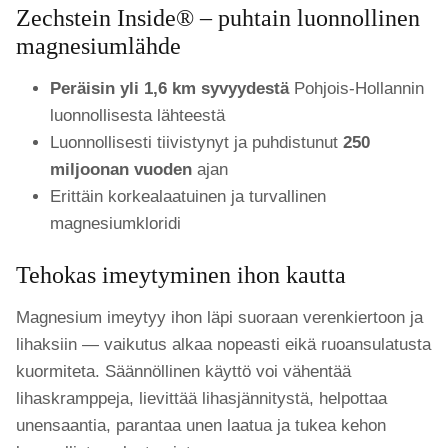
Zechstein Inside® – puhtain luonnollinen
magnesiumlähde
Peräisin yli 1,6 km syvyydestä
Pohjois-Hollannin
luonnollisesta lähteestä
Luonnollisesti tiivistynyt ja puhdistunut
250
miljoonan vuoden
ajan
Erittäin korkealaatuinen ja turvallinen
magnesiumkloridi
Tehokas imeytyminen ihon kautta
Magnesium imeytyy ihon läpi suoraan verenkiertoon ja
lihaksiin — vaikutus alkaa nopeasti eikä ruoansulatusta
kuormiteta. Säännöllinen käyttö voi vähentää
lihaskramppeja, lievittää lihasjännitystä, helpottaa
unensaantia, parantaa unen laatua ja tukea kehon