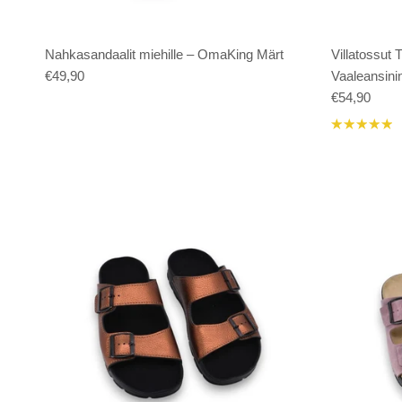
Nahkasandaalit miehille – OmaKing Märt
Villatossut
€49,90
Vaaleansini
€54,90