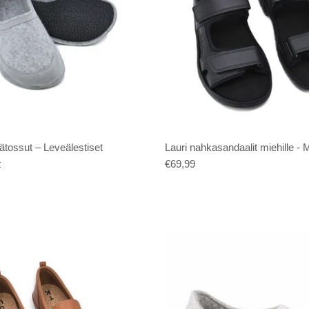
ätossut – Leveälestiset
Lauri nahkasandaalit miehille - 
t
€69,99