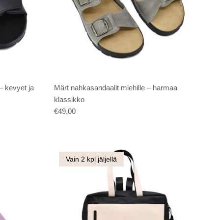
– kevyet ja
Märt nahkasandaalit miehille – harmaa
klassikko
€49,00
Vain 2 kpl jäljellä