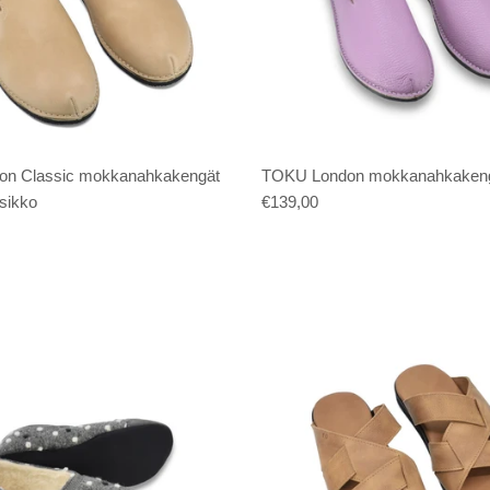
n Classic mokkanahkakengät
TOKU London mokkanahkakengä
ssikko
€139,00
Tilaa uutiskirjeemme ja saat -10% alennust
ensimmäisestä tilauksestasi! 🎈