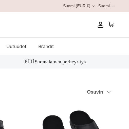
Kieli
Suomi (EUR €)
Suomi
Tili
Ostoskori
Uutuudet
Brändit
🇫🇮 Suomalainen perheyritys
Järjestä
Osuvin