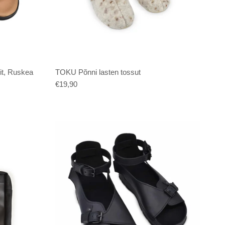
it, Ruskea
TOKU Põnni lasten tossut
€19,90