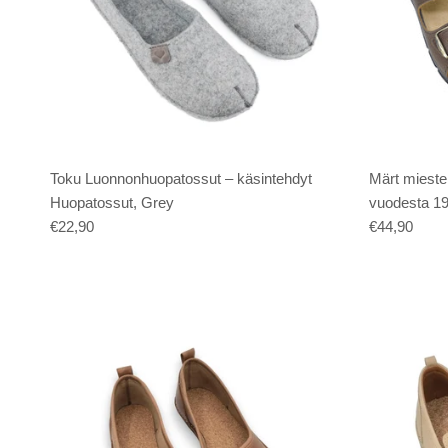
Toku Luonnonhuopatossut – käsintehdyt
Märt mieste
Huopatossut, Grey
vuodesta 1
€22,90
€44,90