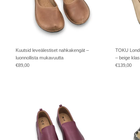
Kuutsid leveälestiset nahkakengät –
TOKU Londo
luonnollista mukavuutta
– beige kla
€89,00
€139,00