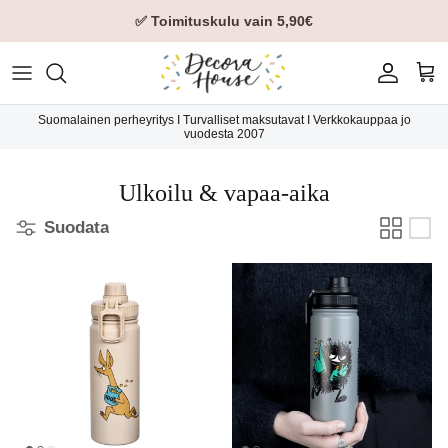
✅ Toimituskulu vain 5,90€
Tili
Ost
Suomalainen perheyritys I Turvalliset maksutavat I Verkkokauppaa jo
vuodesta 2007
Ulkoilu & vapaa-aika
Suodata