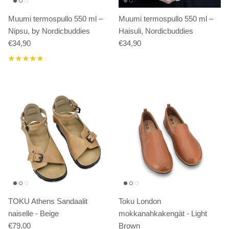
Muumi termospullo 550 ml –
Muumi termospullo 550 ml –
Nipsu, by Nordicbuddies
Haisuli, Nordicbuddies
€34,90
€34,90
TOKU Athens Sandaalit
Toku London
naiselle - Beige
mokkanahkakengät - Light
€79,00
Brown