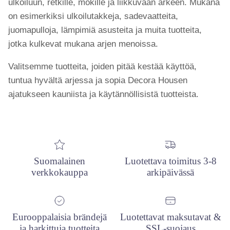
ulkoiluun, retkille, mökille ja liikkuvaan arkeen. Mukana
on esimerkiksi ulkoilutakkeja, sadevaatteita,
juomapulloja, lämpimiä asusteita ja muita tuotteita,
jotka kulkevat mukana arjen menoissa.
Valitsemme tuotteita, joiden pitää kestää käyttöä,
tuntua hyvältä arjessa ja sopia Decora Housen
ajatukseen kauniista ja käytännöllisistä tuotteista.
Suomalainen
Luotettava toimitus 3-8
verkkokauppa
arkipäivässä
Eurooppalaisia brändejä
Luotettavat maksutavat &
ja harkittuja tuotteita
SSL-suojaus