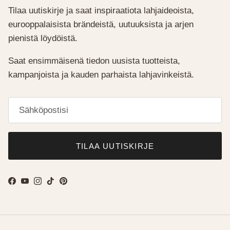
Tilaa uutiskirje ja saat inspiraatiota lahjaideoista,
eurooppalaisista brändeistä, uutuuksista ja arjen
pienistä löydöistä.
Saat ensimmäisenä tiedon uusista tuotteista,
kampanjoista ja kauden parhaista lahjavinkeistä.
TILAA UUTISKIRJE
Facebook
YouTube
Instagram
TikTok
Pinterest