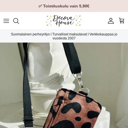
✅ Toimituskulu vain 5,90€
Tili
Ost
Suomalainen perheyritys I Turvalliset maksutavat I Verkkokauppaa jo
vuodesta 2007