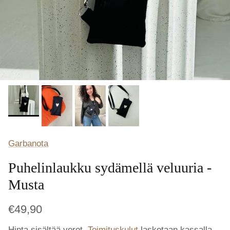
Garbanota
Puhelinlaukku sydämellä veluuria -
Musta
€49,90
Hinta sisältää verot.
Toimituskulut
lasketaan kassalla.