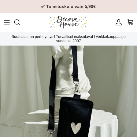
✅ Toimituskulu vain 5,90€
Tili
Ost
Suomalainen perheyritys I Turvalliset maksutavat I Verkkokauppaa jo
vuodesta 2007