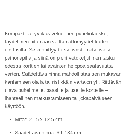
Kompakti ja tyylikäs veluurinen puhelinlaukku,
täydellinen pitämään välttämättömyydet käden
ulottuvilla. Se kiinnittyy turvallisesti metallisella
painonapilla ja siinä on pieni vetoketjullinen tasku
edessä korttien tai avainten helppoa saatavuutta
varten. Säädettävä hihna mahdollistaa sen mukavan
kantamisen olalla tai ristikkäin vartalon yli. Riittävän
tilava puhelimelle, passille ja useille korteille –
ihanteellinen matkustamiseen tai jokapäiväiseen
käyttöön.
Mitat: 21.5 x 12.5 cm
Säädettävä hihna: 69–134 cm