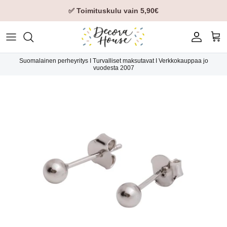
✅ Toimituskulu vain 5,90€
Tili
Ost
Suomalainen perheyritys I Turvalliset maksutavat I Verkkokauppaa jo
vuodesta 2007