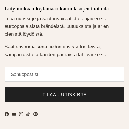
Liity mukaan löytämään kauniita arjen tuotteita
Tilaa uutiskirje ja saat inspiraatiota lahjaideoista,
eurooppalaisista brändeistä, uutuuksista ja arjen
pienistä löydöistä.
Saat ensimmäisenä tiedon uusista tuotteista,
kampanjoista ja kauden parhaista lahjavinkeistä.
TILAA UUTISKIRJE
Facebook
YouTube
Instagram
TikTok
Pinterest