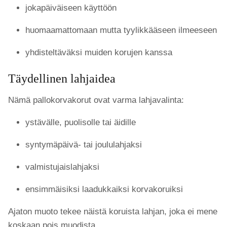
jokapäiväiseen käyttöön
huomaamattomaan mutta tyylikkääseen ilmeeseen
yhdisteltäväksi muiden korujen kanssa
Täydellinen lahjaidea
Nämä pallokorvakorut ovat varma lahjavalinta:
ystävälle, puolisolle tai äidille
syntymäpäivä- tai joululahjaksi
valmistujaislahjaksi
ensimmäisiksi laadukkaiksi korvakoruiksi
Ajaton muoto tekee näistä koruista lahjan, joka ei mene
koskaan pois muodista.