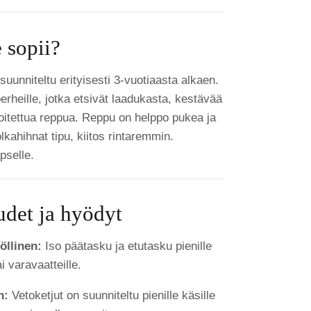
 sopii?
uunniteltu erityisesti 3-vuotiaasta alkaen.
perheille, jotka etsivät laadukasta, kestävää
oitettua reppua. Reppu on helppo pukea ja
kahihnat tipu, kiitos rintaremmin.
pselle.
det ja hyödyt
öllinen:
Iso päätasku ja etutasku pienille
ai varavaatteille.
n:
Vetoketjut on suunniteltu pienille käsille