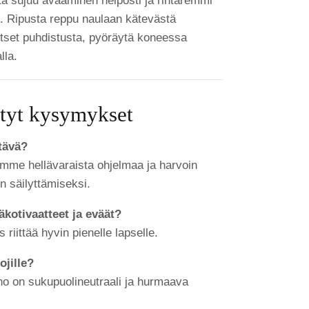
sta sujuu avaaminen helposti ja rintaremmi
n. Ripusta reppu naulaan kätevästä
itset puhdistusta, pyöräytä koneessa
lla.
tyt kysymykset
tävä?
emme hellävaraista ohjelmaa ja harvoin
n säilyttämiseksi.
kotivaatteet ja eväät?
us riittää hyvin pienelle lapselle.
jille?
no on sukupuolineutraali ja hurmaava