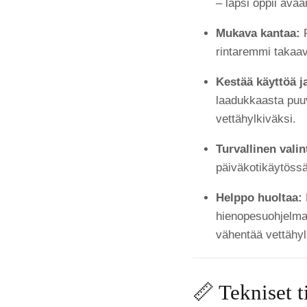
– lapsi oppii ava
Mukava kantaa:
P
rintaremmi takaav
Kestää käyttöä j
laadukkaasta puuvi
vettähylkiväksi.
Turvallinen valin
päiväkotikäytössä
Helppo huoltaa:
hienopesuohjelmal
vähentää vettähyl
📏 Tekniset t