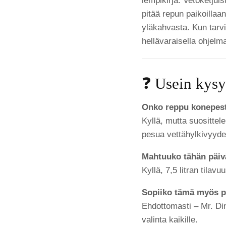
lempikirja. Vetoketjui
pitää repun paikoillaa
yläkahvasta. Kun tarv
hellävaraisella ohjelma
❓ Usein kysy
Onko reppu konepes
Kyllä, mutta suosittel
pesua vettähylkivyyde
Mahtuuko tähän päivä
Kyllä, 7,5 litran tilavu
Sopiiko tämä myös po
Ehdottomasti – Mr. Di
valinta kaikille.