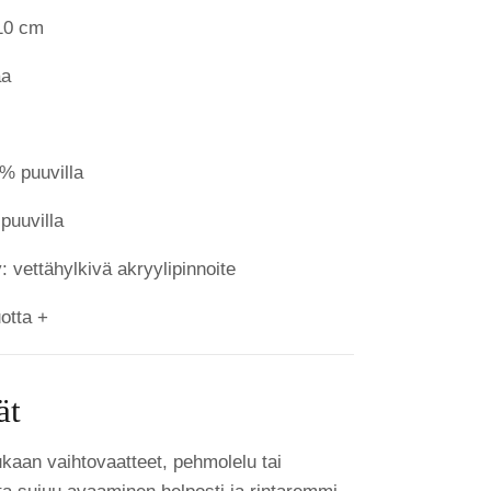
10 cm
aa
% puuvilla
puuvilla
y: vettähylkivä akryylipinnoite
otta +
ät
kaan vaihtovaatteet, pehmolelu tai