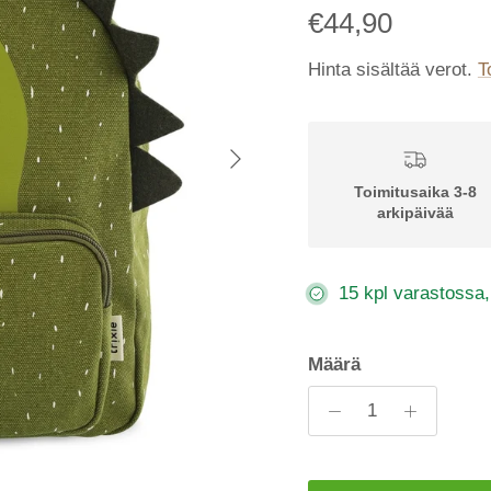
€44,90
Hinta sisältää verot.
T
Seuraava
Toimitusaika 3-8
arkipäivää
15 kpl varastossa,
Määrä