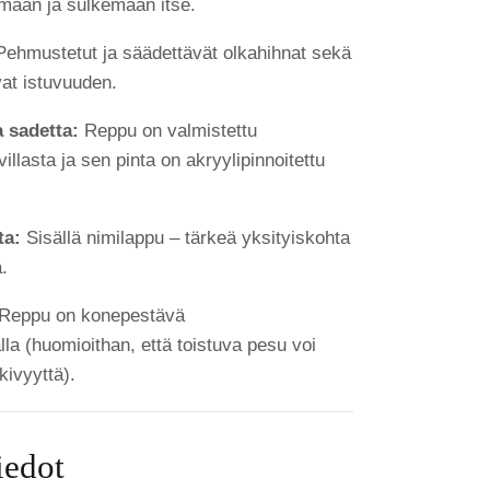
amaan ja sulkemaan itse.
ehmustetut ja säädettävät olkahihnat sekä
at istuvuuden.
a sadetta:
Reppu on valmistettu
llasta ja sen pinta on akryylipinnoitettu
ta:
Sisällä nimilappu – tärkeä yksityiskohta
.
Reppu on konepestävä
la (huomioithan, että toistuva pesu voi
kivyyttä).
iedot