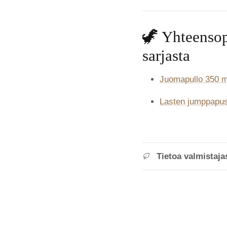
🦖 Yhteensop
sarjasta
Juomapullo 350 ml
Lasten jumppapuss
Tietoa valmistaja