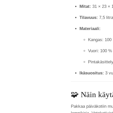
Mitat:
31 × 23 × 
Tilavuus:
7,5 litr
Materiaali:
Kangas: 100 
Vuori: 100 % 
Pintakäsittel
Ikäsuositus:
3 vu
🧩 Näin käyt
Pakkaa päiväkotiin mu