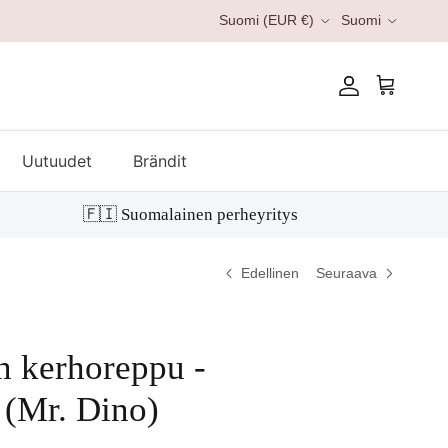
Kieli
Suomi (EUR €)
Suomi
Tili
Ostoskori
Uutuudet
Brändit
🇫🇮 Suomalainen perheyritys
Edellinen
Seuraava
en kerhoreppu -
 (Mr. Dino)