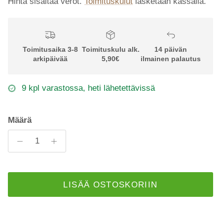
Hinta sisältää verot.
Toimituskulut
lasketaan kassalla.
Toimitusaika 3-8
Toimituskulu alk.
14 päivän
arkipäivää
5,90€
ilmainen palautus
9 kpl varastossa, heti lähetettävissä
Määrä
LISÄÄ OSTOSKORIIN