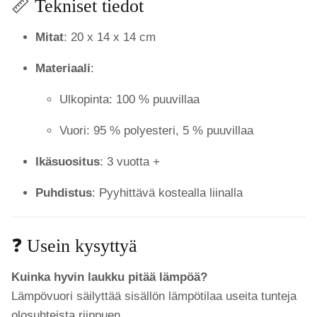
📏 Tekniset tiedot
Mitat
: 20 x 14 x 14 cm
Materiaali
:
Ulkopinta: 100 % puuvillaa
Vuori: 95 % polyesteri, 5 % puuvillaa
Ikäsuositus
: 3 vuotta +
Puhdistus
: Pyyhittävä kostealla liinalla
❓ Usein kysyttyä
Kuinka hyvin laukku pitää lämpöä?
Lämpövuori säilyttää sisällön lämpötilaa useita tunteja
olosuhteista riippuen.