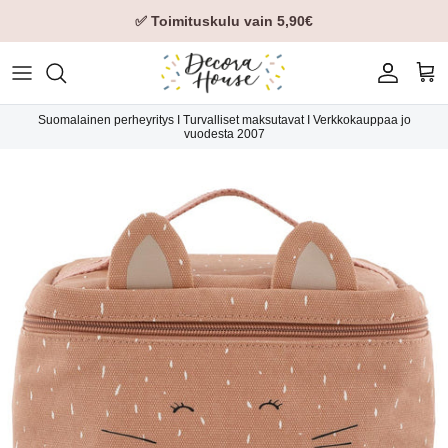
✅ Toimituskulu vain 5,90€
Tili
Ost
Suomalainen perheyritys I Turvalliset maksutavat I Verkkokauppaa jo
vuodesta 2007