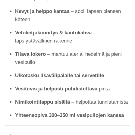
Kevyt ja helppo kantaa
– sopii lapsen pieneen
käteen
Vetoketjukiinnitys & kantokahva
–
lapsiystävällinen rakenne
Tilava lokero
– mahtuu ateria, hedelmä ja pieni
vesipullo
Ulkotasku lisävälipalalle tai servetille
Vesitiivis ja helposti puhdistettava
pinta
Nimikointilappu sisällä
– helpottaa tunnistamista
Yhteensopiva 300–350 ml vesipullojen kanssa