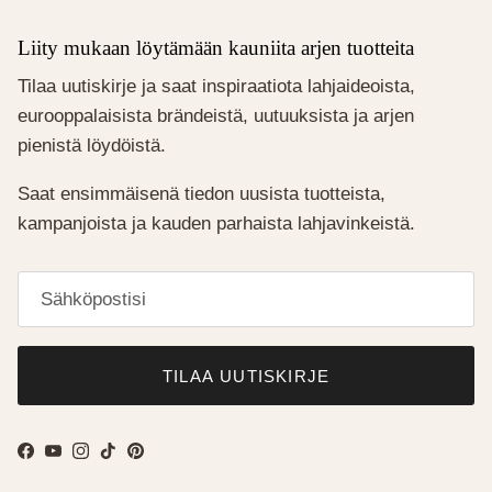
Liity mukaan löytämään kauniita arjen tuotteita
Tilaa uutiskirje ja saat inspiraatiota lahjaideoista,
eurooppalaisista brändeistä, uutuuksista ja arjen
pienistä löydöistä.
Saat ensimmäisenä tiedon uusista tuotteista,
kampanjoista ja kauden parhaista lahjavinkeistä.
TILAA UUTISKIRJE
Facebook
YouTube
Instagram
TikTok
Pinterest