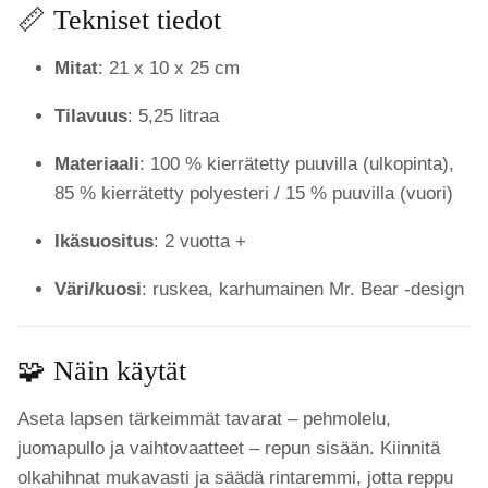
📏 Tekniset tiedot
Mitat
: 21 x 10 x 25 cm
Tilavuus
: 5,25 litraa
Materiaali
: 100 % kierrätetty puuvilla (ulkopinta),
85 % kierrätetty polyesteri / 15 % puuvilla (vuori)
Ikäsuositus
: 2 vuotta +
Väri/kuosi
: ruskea, karhumainen Mr. Bear -design
🧩 Näin käytät
Aseta lapsen tärkeimmät tavarat – pehmolelu,
juomapullo ja vaihtovaatteet – repun sisään. Kiinnitä
olkahihnat mukavasti ja säädä rintaremmi, jotta reppu