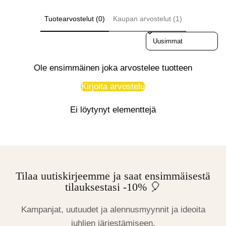
Tuotearvostelut (0)
Kaupan arvostelut (1)
Sort reviews by
Ole ensimmäinen joka arvostelee tuotteen
Kirjoita arvostelu
Ei löytynyt elementtejä
Tilaa uutiskirjeemme ja saat ensimmäisestä
tilauksestasi -10% 🎈
Kampanjat, uutuudet ja alennusmyynnit ja ideoita
juhlien järjestämiseen.