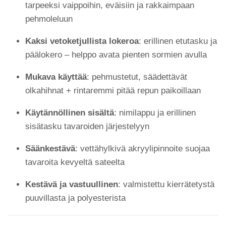
tarpeeksi vaippoihin, eväisiin ja rakkaimpaan
pehmoleluun
Kaksi vetoketjullista lokeroa
: erillinen etutasku ja
päälokero – helppo avata pienten sormien avulla
Mukava käyttää
: pehmustetut, säädettävät
olkahihnat + rintaremmi pitää repun paikoillaan
Käytännöllinen sisältä
: nimilappu ja erillinen
sisätasku tavaroiden järjestelyyn
Säänkestävä
: vettähylkivä akryylipinnoite suojaa
tavaroita kevyeltä sateelta
Kestävä ja vastuullinen
: valmistettu kierrätetystä
puuvillasta ja polyesterista