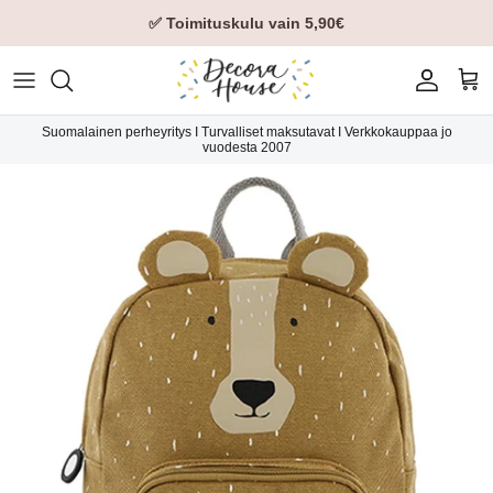
✅ Toimituskulu vain 5,90€
Tili
Ost
Suomalainen perheyritys I Turvalliset maksutavat I Verkkokauppaa jo
vuodesta 2007