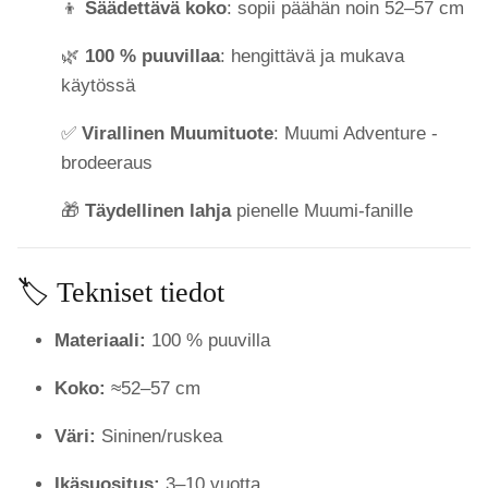
👦
Säädettävä koko
: sopii päähän noin 52–57 cm
🌿
100 % puuvillaa
: hengittävä ja mukava
käytössä
✅
Virallinen Muumituote
: Muumi Adventure -
brodeeraus
🎁
Täydellinen lahja
pienelle Muumi-fanille
🏷️ Tekniset tiedot
Materiaali:
100 % puuvilla
Koko:
≈52–57 cm
Väri:
Sininen/ruskea
Ikäsuositus:
3–10 vuotta