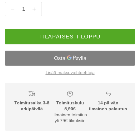
TILAPÄISESTI LOPPU
Lisää maksuvaihtoehtoja
Toimitusaika 3-8
Toimituskulu
14 päivän
arkipäivää
5,90€
ilmainen palautus
Ilmainen toimitus
yli 79€ tilauksiin