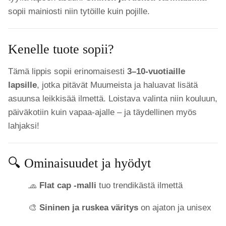
sopii mainiosti niin tytöille kuin pojille.
Kenelle tuote sopii?
Tämä lippis sopii erinomaisesti
3–10-vuotiaille
lapsille
, jotka pitävät Muumeista ja haluavat lisätä
asuunsa leikkisää ilmettä. Loistava valinta niin kouluun,
päiväkotiin kuin vapaa-ajalle – ja täydellinen myös
lahjaksi!
🔍 Ominaisuudet ja hyödyt
🧢
Flat cap -malli
tuo trendikästä ilmettä
🎨
Sininen ja ruskea väritys
on ajaton ja unisex