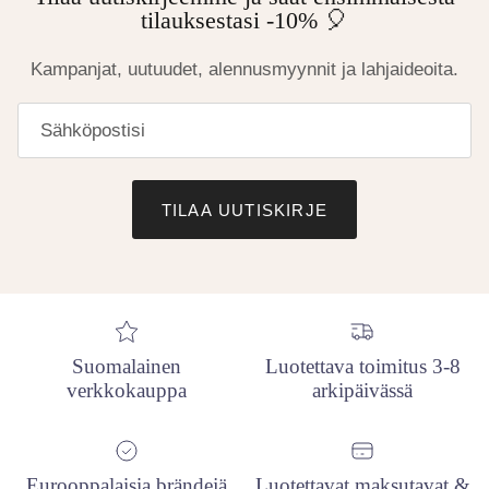
tilauksestasi -10% 🎈
Kampanjat, uutuudet, alennusmyynnit ja lahjaideoita.
TILAA UUTISKIRJE
Suomalainen
Luotettava toimitus 3-8
verkkokauppa
arkipäivässä
Eurooppalaisia brändejä
Luotettavat maksutavat &