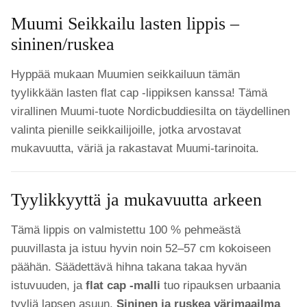
Muumi Seikkailu lasten lippis –
sininen/ruskea
Hyppää mukaan Muumien seikkailuun tämän
tyylikkään lasten flat cap -lippiksen kanssa! Tämä
virallinen Muumi-tuote Nordicbuddiesilta on täydellinen
valinta pienille seikkailijoille, jotka arvostavat
mukavuutta, väriä ja rakastavat Muumi-tarinoita.
Tyylikkyyttä ja mukavuutta arkeen
Tämä lippis on valmistettu 100 % pehmeästä
puuvillasta ja istuu hyvin noin 52–57 cm kokoiseen
päähän. Säädettävä hihna takana takaa hyvän
istuvuuden, ja
flat cap -malli
tuo ripauksen urbaania
tyyliä lapsen asuun.
Sininen ja ruskea värimaailma