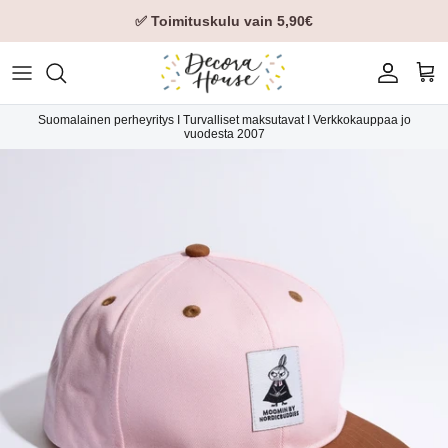
✅ Toimituskulu vain 5,90€
Tili
Ost
Suomalainen perheyritys I Turvalliset maksutavat I Verkkokauppaa jo
vuodesta 2007