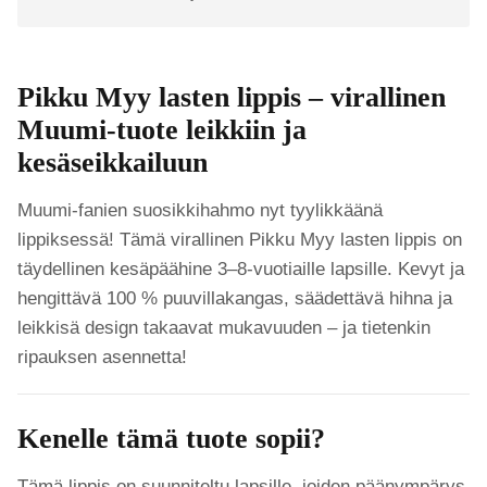
Pikku Myy lasten lippis – virallinen
Muumi-tuote leikkiin ja
kesäseikkailuun
Muumi-fanien suosikkihahmo nyt tyylikkäänä
lippiksessä! Tämä virallinen Pikku Myy lasten lippis on
täydellinen kesäpäähine 3–8-vuotiaille lapsille. Kevyt ja
hengittävä 100 % puuvillakangas, säädettävä hihna ja
leikkisä design takaavat mukavuuden – ja tietenkin
ripauksen asennetta!
Kenelle tämä tuote sopii?
Tämä lippis on suunniteltu lapsille, joiden päänympärys