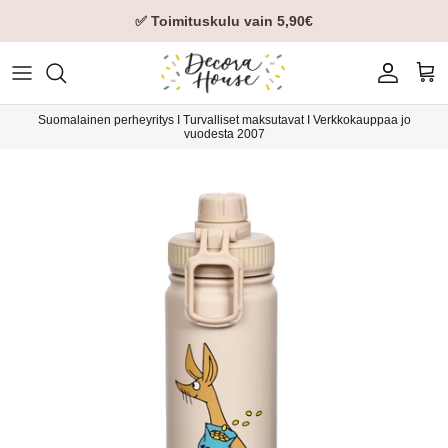
✅ Toimituskulu vain 5,90€
Tili
Ost
Suomalainen perheyritys I Turvalliset maksutavat I Verkkokauppaa jo
vuodesta 2007