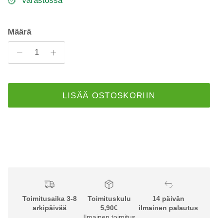
Varastossa
Määrä
LISÄÄ OSTOSKORIIN
Toimitusaika 3-8
Toimituskulu
14 päivän
arkipäivää
5,90€
ilmainen palautus
Ilmainen toimitus