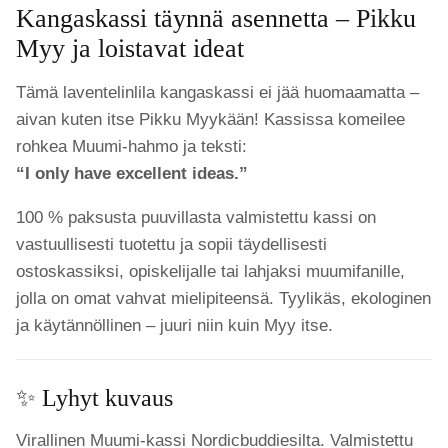
Kangaskassi täynnä asennetta – Pikku
Myy ja loistavat ideat
Tämä laventelinlila kangaskassi ei jää huomaamatta –
aivan kuten itse Pikku Myykään! Kassissa komeilee
rohkea Muumi-hahmo ja teksti:
“I only have excellent ideas.”
100 % paksusta puuvillasta valmistettu kassi on
vastuullisesti tuotettu ja sopii täydellisesti
ostoskassiksi, opiskelijalle tai lahjaksi muumifanille,
jolla on omat vahvat mielipiteensä. Tyylikäs, ekologinen
ja käytännöllinen – juuri niin kuin Myy itse.
✨ Lyhyt kuvaus
Virallinen Muumi-kassi Nordicbuddiesilta. Valmistettu