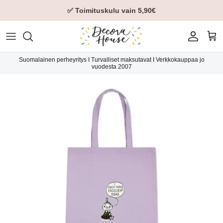
✅ Toimituskulu vain 5,90€
Tili
Ost
Suomalainen perheyritys I Turvalliset maksutavat I Verkkokauppaa jo
vuodesta 2007