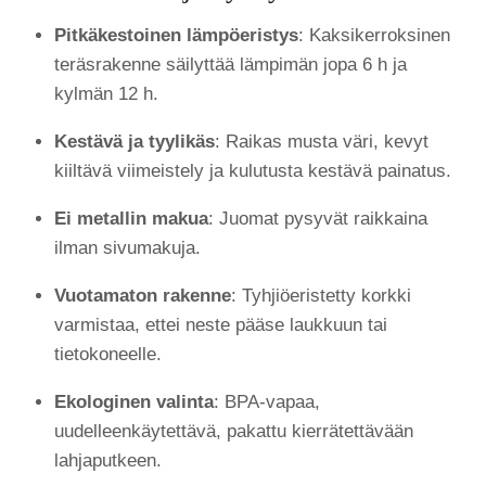
Pitkäkestoinen lämpöeristys
: Kaksikerroksinen
teräsrakenne säilyttää lämpimän jopa 6 h ja
kylmän 12 h.
Kestävä ja tyylikäs
: Raikas musta väri, kevyt
kiiltävä viimeistely ja kulutusta kestävä painatus.
Ei metallin makua
: Juomat pysyvät raikkaina
ilman sivumakuja.
Vuotamaton rakenne
: Tyhjiöeristetty korkki
varmistaa, ettei neste pääse laukkuun tai
tietokoneelle.
Ekologinen valinta
: BPA-vapaa,
uudelleenkäytettävä, pakattu kierrätettävään
lahjaputkeen.