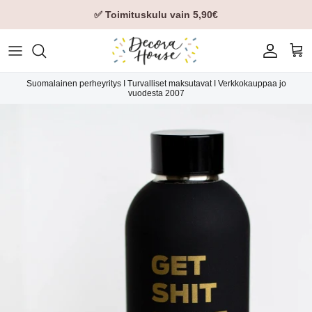
✅ Toimituskulu vain 5,90€
Tili
Ost
Suomalainen perheyritys I Turvalliset maksutavat I Verkkokauppaa jo
vuodesta 2007