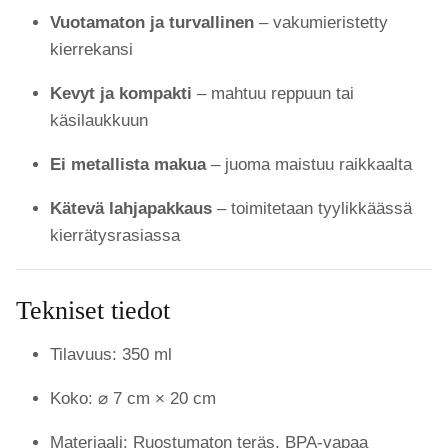
Vuotamaton ja turvallinen
– vakumieristetty
kierrekansi
Kevyt ja kompakti
– mahtuu reppuun tai
käsilaukkuun
Ei metallista makua
– juoma maistuu raikkaalta
Kätevä lahjapakkaus
– toimitetaan tyylikkäässä
kierrätysrasiassa
Tekniset tiedot
Tilavuus: 350 ml
Koko: ⌀ 7 cm × 20 cm
Materiaali: Ruostumaton teräs, BPA-vapaa