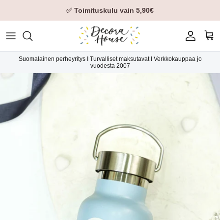
✅ Toimituskulu vain 5,90€
Tili
Ost
Suomalainen perheyritys I Turvalliset maksutavat I Verkkokauppaa jo
vuodesta 2007