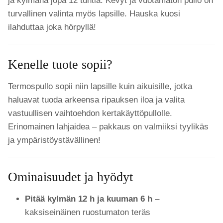
ja kylmänä jopa 12 tuntia. Kevyt ja vuotamaton pullo on
turvallinen valinta myös lapsille. Hauska kuosi
ilahduttaa joka hörpyllä!
Kenelle tuote sopii?
Termospullo sopii niin lapsille kuin aikuisille, jotka
haluavat tuoda arkeensa ripauksen iloa ja valita
vastuullisen vaihtoehdon kertakäyttöpullolle.
Erinomainen lahjaidea – pakkaus on valmiiksi tyylikäs
ja ympäristöystävällinen!
Ominaisuudet ja hyödyt
Pitää kylmän 12 h ja kuuman 6 h
–
kaksiseinäinen ruostumaton teräs