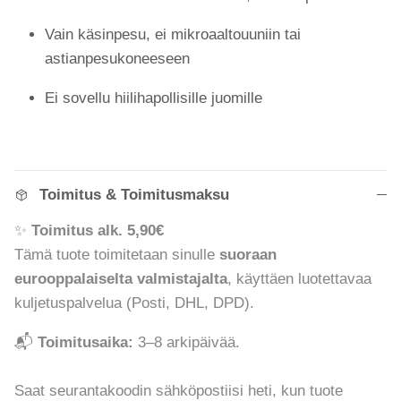
Vain käsinpesu, ei mikroaaltouuniin tai
astianpesukoneeseen
Ei sovellu hiilihapollisille juomille
Toimitus & Toimitusmaksu
✨
Toimitus alk. 5,90€
Tämä tuote toimitetaan sinulle
suoraan
eurooppalaiselta valmistajalta
, käyttäen luotettavaa
kuljetuspalvelua (Posti, DHL, DPD).
📬
Toimitusaika:
3–8 arkipäivää.
Saat seurantakoodin sähköpostiisi heti, kun tuote