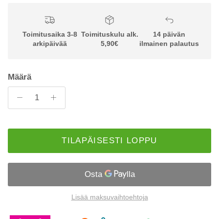
Toimitusaika 3-8
Toimituskulu alk.
14 päivän
arkipäivää
5,90€
ilmainen palautus
Määrä
TILAPÄISESTI LOPPU
Lisää maksuvaihtoehtoja