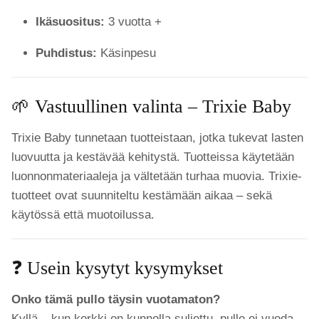
Ikäsuositus:
3 vuotta +
Puhdistus:
Käsinpesu
🌱 Vastuullinen valinta – Trixie Baby
Trixie Baby tunnetaan tuotteistaan, jotka tukevat lasten
luovuutta ja kestävää kehitystä. Tuotteissa käytetään
luonnonmateriaaleja ja vältetään turhaa muovia. Trixie-
tuotteet ovat suunniteltu kestämään aikaa – sekä
käytössä että muotoilussa.
❓ Usein kysytyt kysymykset
Onko tämä pullo täysin vuotamaton?
Kyllä – kun korkki on kunnolla suljettu, pullo ei vuoda.