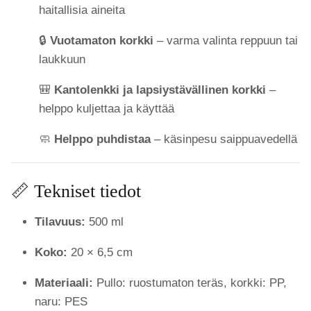
haitallisia aineita
🔒
Vuotamaton korkki
– varma valinta reppuun tai
laukkuun
🎒
Kantolenkki ja lapsiystävällinen korkki
–
helppo kuljettaa ja käyttää
🧼
Helppo puhdistaa
– käsinpesu saippuavedellä
📏 Tekniset tiedot
Tilavuus:
500 ml
Koko:
20 × 6,5 cm
Materiaali:
Pullo: ruostumaton teräs, korkki: PP,
naru: PES