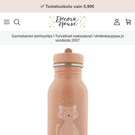
✅ Toimituskulu vain 5,90€
Tili
Ost
Suomalainen perheyritys I Turvalliset maksutavat I Verkkokauppaa jo
vuodesta 2007