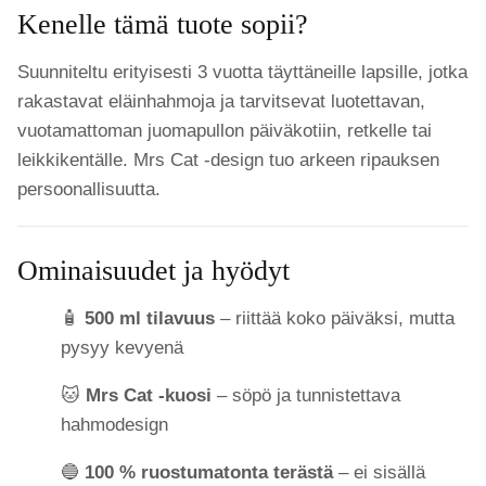
Kenelle tämä tuote sopii?
Suunniteltu erityisesti 3 vuotta täyttäneille lapsille, jotka
rakastavat eläinhahmoja ja tarvitsevat luotettavan,
vuotamattoman juomapullon päiväkotiin, retkelle tai
leikkikentälle. Mrs Cat -design tuo arkeen ripauksen
persoonallisuutta.
Ominaisuudet ja hyödyt
🧴
500 ml tilavuus
– riittää koko päiväksi, mutta
pysyy kevyenä
🐱
Mrs Cat -kuosi
– söpö ja tunnistettava
hahmodesign
🔵
100 % ruostumatonta terästä
– ei sisällä