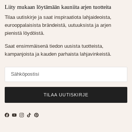
Liity mukaan löytämään kauniita arjen tuotteita
Tilaa uutiskirje ja saat inspiraatiota lahjaideoista,
eurooppalaisista brändeistä, uutuuksista ja arjen
pienistä löydöistä.
Saat ensimmäisenä tiedon uusista tuotteista,
kampanjoista ja kauden parhaista lahjavinkeistä.
TILAA UUTISKIRJE
Facebook
YouTube
Instagram
TikTok
Pinterest