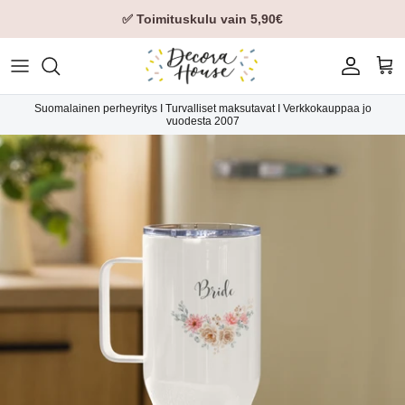
✅ Toimituskulu vain 5,90€
Tili
Ost
Suomalainen perheyritys I Turvalliset maksutavat I Verkkokauppaa jo
vuodesta 2007