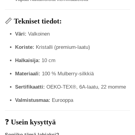
📏
Tekniset tiedot:
Väri:
Valkoinen
Koriste:
Kristalli (premium-laatu)
Halkaisija:
10 cm
Materiaali:
100 % Mulberry-silkkiä
Sertifikaatti:
OEKO-TEX®, 6A-laatu, 22 momme
Valmistusmaa:
Eurooppa
❓
Usein kysyttyä
Sopiiko tämä lahjaksi?