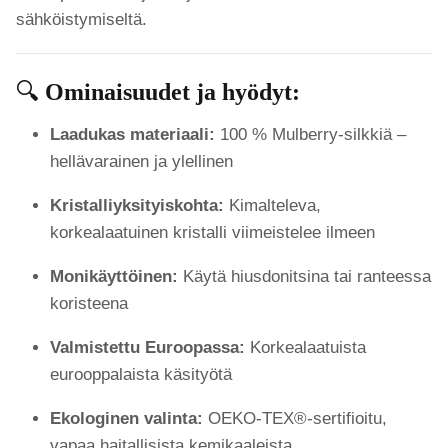
sähköistymiseltä.
🔍
Ominaisuudet ja hyödyt:
Laadukas materiaali:
100 % Mulberry-silkkiä –
hellävarainen ja ylellinen
Kristalliyksityiskohta:
Kimalteleva,
korkealaatuinen kristalli viimeistelee ilmeen
Monikäyttöinen:
Käytä hiusdonitsina tai ranteessa
koristeena
Valmistettu Euroopassa:
Korkealaatuista
eurooppalaista käsityötä
Ekologinen valinta:
OEKO-TEX®-sertifioitu,
vapaa haitallisista kemikaaleista