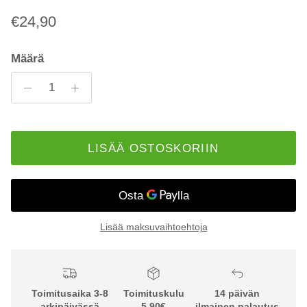
€24,90
Määrä
LISÄÄ OSTOSKORIIN
Lisää maksuvaihtoehtoja
Toimitusaika 3-8
Toimituskulu
14 päivän
arkipäivässä
5,90€
ilmainen palautus