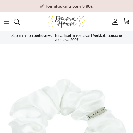
✅ Toimituskulu vain 5,90€
Tili
Ost
Suomalainen perheyritys I Turvalliset maksutavat I Verkkokauppaa jo
vuodesta 2007