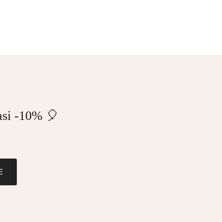
tasi -10% 🎈
E