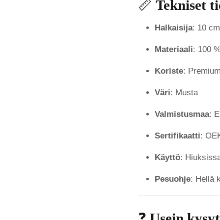
📏
Tekniset t
Halkaisija
: 10 cm
Materiaali
: 100 %
Koriste
: Premium-
Väri
: Musta
Valmistusmaa
: 
Sertifikaatti
: OEK
Käyttö
: Hiuksiss
Pesuohje
: Hellä
❓
Usein kysy