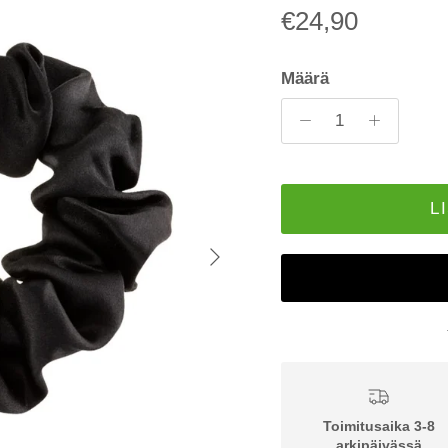
€24,90
Määrä
L
Seuraava
Toimitusaika 3-8
arkipäivässä