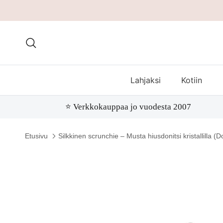
Hae
Lahjaksi
Kotiin
⭐️ Verkkokauppaa jo vuodesta 2007
Etusivu
Silkkinen scrunchie – Musta hiusdonitsi kristallilla (D