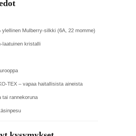
iedot
 ylellinen Mulberry-silkki (6A, 22 momme)
laatuinen kristalli
Eurooppa
O-TEX – vapaa haitallisista aineista
a tai rannekoruna
 käsinpesu
tyt kysymykset