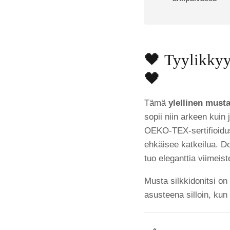
🖤 Tyylikkyyt
🖤
Tämä
ylellinen must
sopii niin arkeen kuin
OEKO-TEX-sertifioid
ehkäisee katkeilua. D
tuo eleganttia viimei
Musta silkkidonitsi on
asusteena silloin, kun 