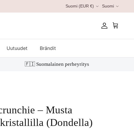
Kieli
Suomi (EUR €)
Suomi
Tili
Ostoskori
Uutuudet
Brändit
🇫🇮 Suomalainen perheyritys
crunchie – Musta
kristallilla (Dondella)