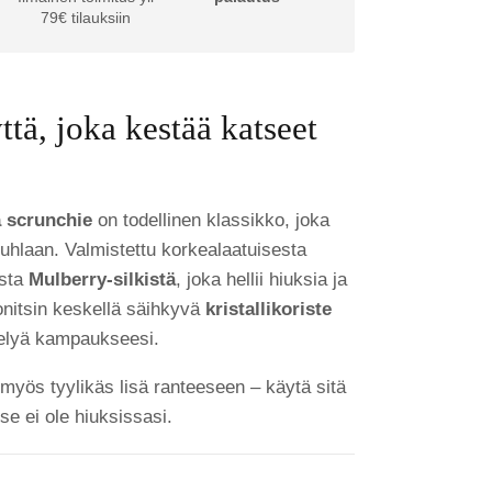
79€ tilauksiin
tä, joka kestää katseet
a scrunchie
on todellinen klassikko, joka
 juhlaan. Valmistettu korkealaatuisesta
usta
Mulberry-silkistä
, joka hellii hiuksia ja
onitsin keskellä säihkyvä
kristallikoriste
stelyä kampaukseesi.
 myös tyylikäs lisä ranteeseen – käytä sitä
se ei ole hiuksissasi.