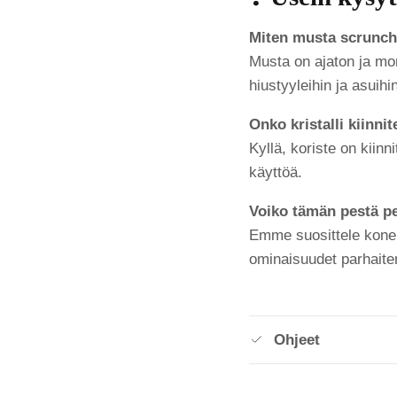
Miten musta scrunchi
Musta on ajaton ja mon
hiustyyleihin ja asuihin
Onko kristalli kiinni
Kyllä, koriste on kiinni
käyttöä.
Voiko tämän pestä 
Emme suosittele konep
ominaisuudet parhaite
Ohjeet