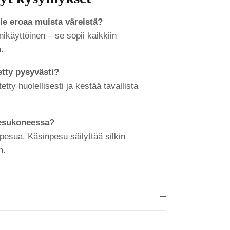
e eroaa muista väreistä?
ikäyttöinen – se sopii kaikkiin
.
tetty pysyvästi?
tetty huolellisesti ja kestää tavallista
pesukoneessa?
esua. Käsinpesu säilyttää silkin
n.