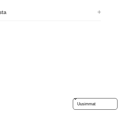
sta
Sort reviews by