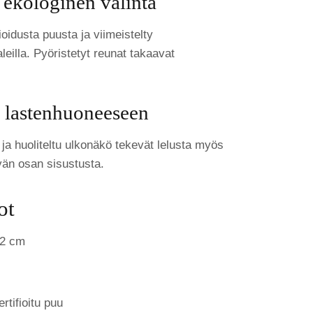
 ekologinen valinta
ioidusta puusta ja viimeistelty
leilla. Pyöristetyt reunat takaavat
 lastenhuoneeseen
ja huoliteltu ulkonäkö tekevät lelusta myös
ävän osan sisustusta.
ot
22 cm
rtifioitu puu