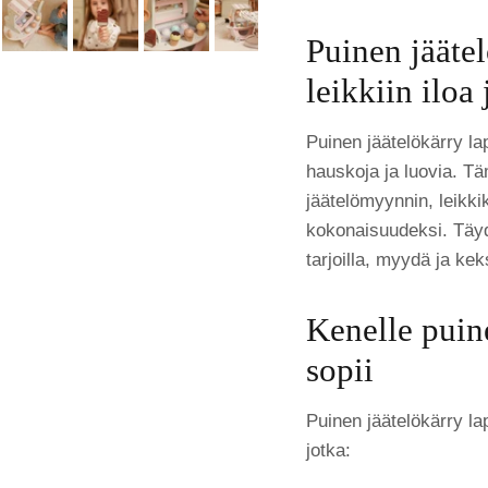
Puinen jäätel
leikkiin iloa
Puinen jäätelökärry lap
hauskoja ja luovia. Tä
jäätelömyynnin, leikkik
kokonaisuudeksi. Täyde
tarjoilla, myydä ja kek
Kenelle puine
sopii
Puinen jäätelökärry laps
jotka: