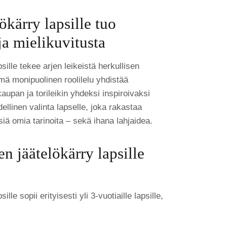
ökärry lapsille tuo
 ja mielikuvitusta
sille tekee arjen leikeistä herkullisen
mä monipuolinen roolilelu yhdistää
aupan ja torileikin yhdeksi inspiroivaksi
llinen valinta lapselle, joka rakastaa
siä omia tarinoita – sekä ihana lahjaidea.
n jäätelökärry lapsille
ille sopii erityisesti yli 3-vuotiaille lapsille,