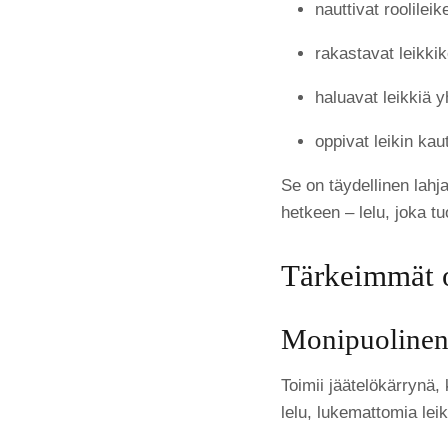
nauttivat roolilei
rakastavat leikkik
haluavat leikkiä
oppivat leikin kau
Se on täydellinen lahj
hetkeen – lelu, joka t
Tärkeimmät 
Monipuolinen 
Toimii jäätelökärrynä,
lelu, lukemattomia lei