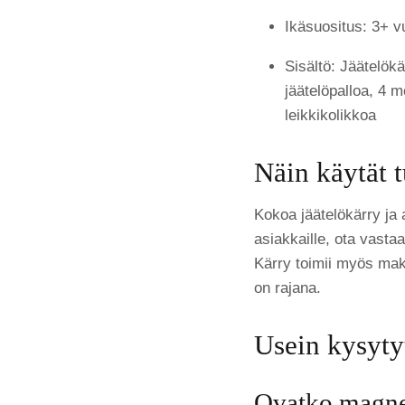
Ikäsuositus: 3+ v
Sisältö: Jäätelökä
jäätelöpalloa, 4 
leikkikolikkoa
Näin käytät t
Kokoa jäätelökärry ja a
asiakkaille, ota vastaa
Kärry toimii myös make
on rajana.
Usein kysyty
Ovatko magnee