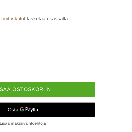
oimituskulut
lasketaan kassalla.
ISÄÄ OSTOSKORIIN
Lisää maksuvaihtoehtoja