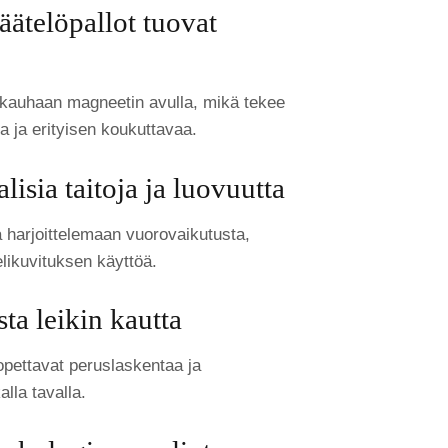
äätelöpallot tuovat
t kauhaan magneetin avulla, mikä tekee
ta ja erityisen koukuttavaa.
lisia taitoja ja luovuutta
ta harjoittelemaan vuorovaikutusta,
likuvituksen käyttöä.
ta leikin kautta
opettavat peruslaskentaa ja
lla tavalla.