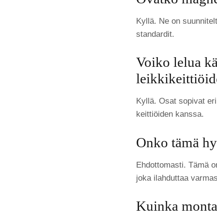
Kyllä. Ne on suunnitelt
standardit.
Voiko lelua k
leikkikeittiöi
Kyllä. Osat sopivat er
keittiöiden kanssa.
Onko tämä hyv
Ehdottomasti. Tämä on 
joka ilahduttaa varmas
Kuinka monta 