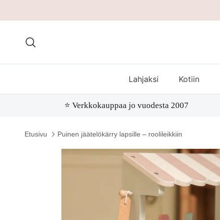
Hae
Lahjaksi
Kotiin
⭐️ Verkkokauppaa jo vuodesta 2007
Etusivu
Puinen jäätelökärry lapsille – roolileikkiin