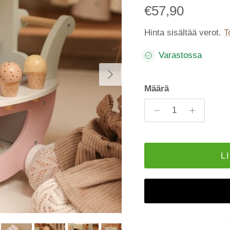
€57,90
Hinta sisältää verot.
T
Varastossa
Seuraava
Määrä
L