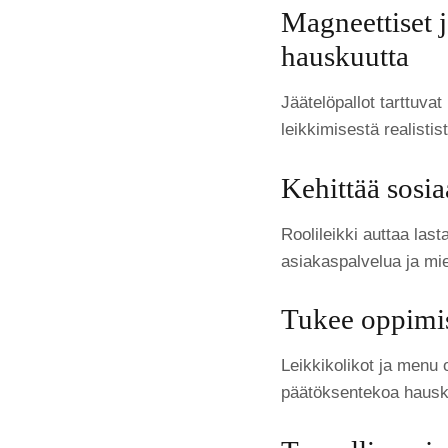
Magneettiset j
hauskuutta
Jäätelöpallot tarttuva
leikkimisestä realistis
Kehittää sosiaa
Roolileikki auttaa las
asiakaspalvelua ja mie
Tukee oppimis
Leikkikolikot ja menu 
päätöksentekoa hauska