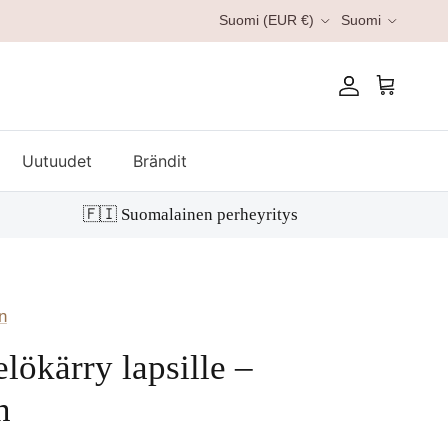
Kieli
Suomi (EUR €)
Suomi
Tili
Ostoskori
Uutuudet
Brändit
🇫🇮 Suomalainen perheyritys
n
elökärry lapsille –
n