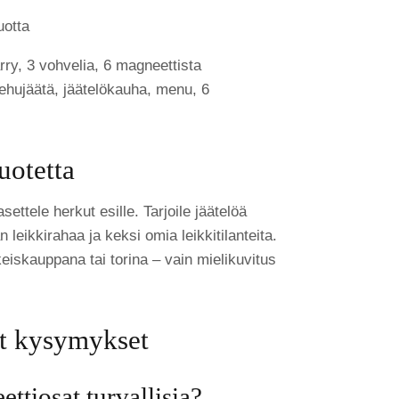
uotta
rry, 3 vohvelia, 6 magneettista
mehujäätä, jäätelökauha, menu, 6
uotetta
settele herkut esille. Tarjoile jäätelöä
n leikkirahaa ja keksi omia leikkitilanteita.
iskauppana tai torina – vain mielikuvitus
t kysymykset
ttiosat turvallisia?