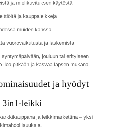
keistä ja mielikuvituksen käytöstä
eittiöitä ja kauppaleikkejä
 yhdessä muiden kanssa
tta vuorovaikutusta ja laskemista
a syntymäpäivään, jouluun tai erityiseen
uo iloa pitkään ja kasvaa lapsen mukana.
ominaisuudet ja hyödyt
3in1-leikki
 karkkikauppana ja leikkimarkettina – yksi
kkimahdollisuuksia.