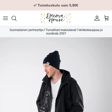
✅ Toimituskulu vain 5,90€
Tili
Ost
Suomalainen perheyritys I Turvalliset maksutavat I Verkkokauppaa jo
vuodesta 2007