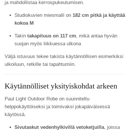
ja mahdollistaa kerrospukeutumisen.
Studiokuvien miesmalli on
182 cm pitkä ja käyttää
kokoa M
Takin
takapituus on 117 cm
, mikä antaa hyvän
suojan myös liikkuessa ulkona
Väljä istuvuus tekee takista käytännöllisen esimerkiksi
ulkoiluun, retkille tai tapahtumiin.
Käytännölliset yksityiskohdat arkeen
Paul Light Outdoor Robe on suunniteltu
helppokäyttöiseksi ja toimivaksi jokapäiväisessä
käytössä.
Sivutaskut vedenhylkivillä vetoketjuilla
, joissa