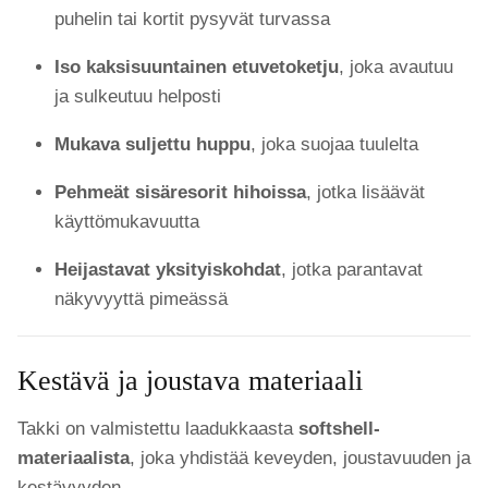
puhelin tai kortit pysyvät turvassa
Iso kaksisuuntainen etuvetoketju
, joka avautuu
ja sulkeutuu helposti
Mukava suljettu huppu
, joka suojaa tuulelta
Pehmeät sisäresorit hihoissa
, jotka lisäävät
käyttömukavuutta
Heijastavat yksityiskohdat
, jotka parantavat
näkyvyyttä pimeässä
Kestävä ja joustava materiaali
Takki on valmistettu laadukkaasta
softshell-
materiaalista
, joka yhdistää keveyden, joustavuuden ja
kestävyyden.