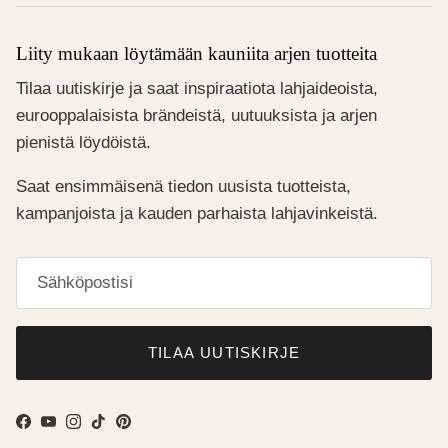
Liity mukaan löytämään kauniita arjen tuotteita
Tilaa uutiskirje ja saat inspiraatiota lahjaideoista,
eurooppalaisista brändeistä, uutuuksista ja arjen
pienistä löydöistä.
Saat ensimmäisenä tiedon uusista tuotteista,
kampanjoista ja kauden parhaista lahjavinkeistä.
TILAA UUTISKIRJE
Facebook
YouTube
Instagram
TikTok
Pinterest