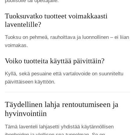
puolisolle tai opettajalle.
Tuoksuvatko tuotteet voimakkaasti
laventelille?
Tuoksu on pehmeä, rauhoittava ja luonnollinen – ei liian
voimakas.
Voiko tuotteita käyttää päivittäin?
Kyllä, sekä pesuaine että vartalovoide on suunniteltu
päivittäiseen käyttöön.
Täydellinen lahja rentoutumiseen ja
hyvinvointiin
Tämä laventeli lahjasetti yhdistää käytännöllisen
ihonhoidon ja ylellisen spa-tunnelman. Se on