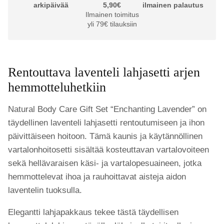
arkipäivää
5,90€
ilmainen palautus
Ilmainen toimitus
yli 79€ tilauksiin
Rentouttava laventeli lahjasetti arjen
hemmotteluhetkiin
Natural Body Care Gift Set “Enchanting Lavender” on
täydellinen laventeli lahjasetti rentoutumiseen ja ihon
päivittäiseen hoitoon. Tämä kaunis ja käytännöllinen
vartalonhoitosetti sisältää kosteuttavan vartalovoiteen
sekä hellävaraisen käsi- ja vartalopesuaineen, jotka
hemmottelevat ihoa ja rauhoittavat aisteja aidon
laventelin tuoksulla.
Elegantti lahjapakkaus tekee tästä täydellisen