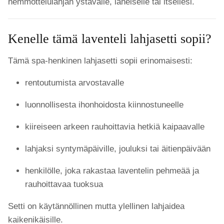
hemmottelulahjan ystävälle, läheiselle tai itsellesi.
Kenelle tämä laventeli lahjasetti sopii?
Tämä spa-henkinen lahjasetti sopii erinomaisesti:
rentoutumista arvostavalle
luonnollisesta ihonhoidosta kiinnostuneelle
kiireiseen arkeen rauhoittavia hetkiä kaipaavalle
lahjaksi syntymäpäiville, jouluksi tai äitienpäivään
henkilölle, joka rakastaa laventelin pehmeää ja
rauhoittavaa tuoksua
Setti on käytännöllinen mutta ylellinen lahjaidea
kaikenikäisille.