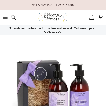
✅ Toimituskulu vain 5,90€
Tili
Ost
Suomalainen perheyritys I Turvalliset maksutavat I Verkkokauppaa jo
vuodesta 2007