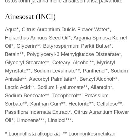
ostoskoriin ja anna iholle ansaitsemansa päivähoito.
Ainesosat (INCI)
Aqua*, Citrus Aurantium Dulcis Flower Water*,
Helianthus Annuus Seed Oil*, Argania Spinosa Kernel
Oil*, Glycerin**, Butyrospermum Parkii Butter*,
Betain**, Polyglyceryl-3 Methylglucose Distearate*,
Glyceryl Stearate**, Cetearyl Alcohol**, Myristyl
Myristate**, Sodium Levulinate**, Panthenol*, Sodium
Anisate**, Ascorbyl Palmitate**, Benzyl Alcohol**,
Lactic Acid**, Sodium Hyaluronate**, Allantoin*,
Sodium Benzoate**, Tocopherol**, Potassium
Sorbate**, Xanthan Gum**, Hectorite**, Cellulose**,
Passiflora Incarnata Extract*, Citrus Aurantium Flower
Oil*, Limonene***, Linalool***.
* Luonnollista alkuperää ** Luonnonkosmetiikan