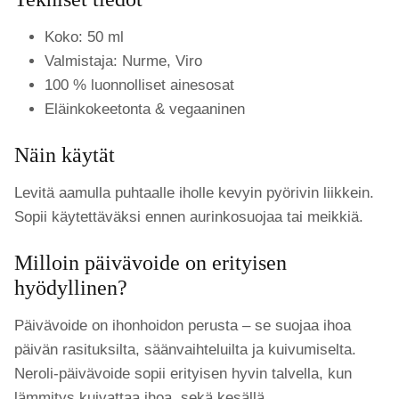
Koko: 50 ml
Valmistaja: Nurme, Viro
100 % luonnolliset ainesosat
Eläinkokeetonta & vegaaninen
Näin käytät
Levitä aamulla puhtaalle iholle kevyin pyörivin liikkein.
Sopii käytettäväksi ennen aurinkosuojaa tai meikkiä.
Milloin päivävoide on erityisen
hyödyllinen?
Päivävoide on ihonhoidon perusta – se suojaa ihoa
päivän rasituksilta, säänvaihteluilta ja kuivumiselta.
Neroli-päivävoide sopii erityisen hyvin talvella, kun
lämmitys kuivattaa ihoa, sekä kesällä