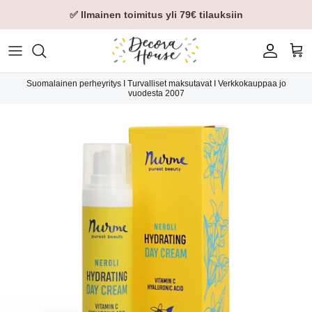
✅ Ilmainen toimitus yli 79€ tilauksiin
Tili
Ost
Suomalainen perheyritys I Turvalliset maksutavat I Verkkokauppaa jo
vuodesta 2007