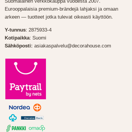
Suomalainen verkkokauppa vuodesta 2007.
Eurooppalaisia premium-brändejä lahjaksi ja omaan
arkeen — tuotteet jotka tulevat oikeasti käyttöön.
Y-tunnus
: 2875933-4
Kotipaikka
: Suomi
Sähköposti:
asiakaspalvelu@decorahouse.com