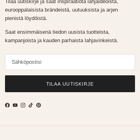
Tilaa uutiskirje ja saat inspiraatiota lahjaideoista,
eurooppalaisista brändeistä, uutuuksista ja arjen
pienistä löydöistä.
Saat ensimmäisenä tiedon uusista tuotteista,
kampanjoista ja kauden parhaista lahjavinkeistä.
TILAA UUTISKIRJE
Facebook
YouTube
Instagram
TikTok
Pinterest