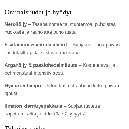
Ominaisuudet ja hyödyt
Neroliöljy
– Tasapainottaa talintuotantoa, puhdistaa
huokosia ja rauhoittaa punoitusta.
E-vitamiini & antioksidantit
– Suojaavat ihoa päivän
rasituksilta ja kirkastavat ihonväriä.
Arganöljy & passiohedelmäuute
– Kosteuttavat ja
pehmentävät intensiivisesti.
Hyaluronihappo
– Sitoo kosteutta ihoon koko päivän
ajaksi.
Ilmaton kierrätyspakkaus
– Suojaa tuotetta
hapettumiselta ja pidentää säilyvyyttä.
Tekniset tiedot