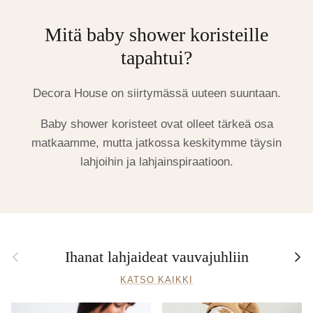
Mitä baby shower koristeille
tapahtui?
Decora House on siirtymässä uuteen suuntaan.
Baby shower koristeet ovat olleet tärkeä osa
matkaamme, mutta jatkossa keskitymme täysin
lahjoihin ja lahjainspiraatioon.
Edellinen
Seur
Ihanat lahjaideat vauvajuhliin
KATSO KAIKKI