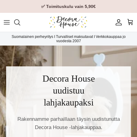
✅ Toimituskulu vain 5,90€
Tili
Ost
Suomalainen perheyritys I Turvalliset maksutavat I Verkkokauppaa jo
vuodesta 2007
Decora House
uudistuu
lahjakaupaksi
Rakennamme parhaillaan täysin uudistunutta
Decora House -lahjakauppaa.