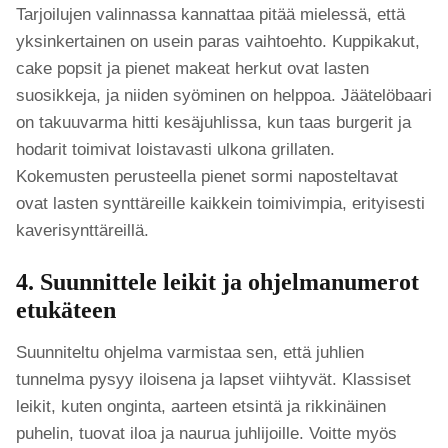
Tarjoilujen valinnassa kannattaa pitää mielessä, että
yksinkertainen on usein paras vaihtoehto. Kuppikakut,
cake popsit ja pienet makeat herkut ovat lasten
suosikkeja, ja niiden syöminen on helppoa. Jäätelöbaari
on takuuvarma hitti kesäjuhlissa, kun taas burgerit ja
hodarit toimivat loistavasti ulkona grillaten.
Kokemusten perusteella pienet sormi naposteltavat
ovat lasten synttäreille kaikkein toimivimpia, erityisesti
kaverisynttäreillä.
4. Suunnittele leikit ja ohjelmanumerot
etukäteen
Suunniteltu ohjelma varmistaa sen, että juhlien
tunnelma pysyy iloisena ja lapset viihtyvät. Klassiset
leikit, kuten onginta, aarteen etsintä ja rikkinäinen
puhelin, tuovat iloa ja naurua juhlijoille. Voitte myös