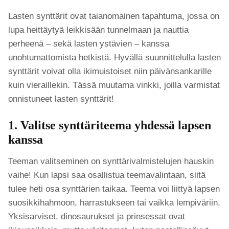
Lasten synttärit ovat taianomainen tapahtuma, jossa on
lupa heittäytyä leikkisään tunnelmaan ja nauttia
perheenä – sekä lasten ystävien – kanssa
unohtumattomista hetkistä. Hyvällä suunnittelulla lasten
synttärit voivat olla ikimuistoiset niin päivänsankarille
kuin vieraillekin. Tässä muutama vinkki, joilla varmistat
onnistuneet lasten synttärit!
1. Valitse synttäriteema yhdessä lapsen
kanssa
Teeman valitseminen on synttärivalmistelujen hauskin
vaihe! Kun lapsi saa osallistua teemavalintaan, siitä
tulee heti osa synttärien taikaa. Teema voi liittyä lapsen
suosikkihahmoon, harrastukseen tai vaikka lempiväriin.
Yksisarviset, dinosaurukset ja prinsessat ovat