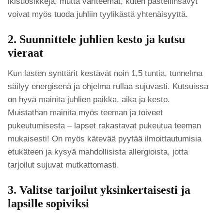
ikisuosikkeja, mutta väriteemat, kuten pastellinsävyt
voivat myös tuoda juhliin tyylikästä yhtenäisyyttä.
2. Suunnittele juhlien kesto ja kutsu
vieraat
Kun lasten synttärit kestävät noin 1,5 tuntia, tunnelma
säilyy energisenä ja ohjelma rullaa sujuvasti. Kutsuissa
on hyvä mainita juhlien paikka, aika ja kesto.
Muistathan mainita myös teeman ja toiveet
pukeutumisesta – lapset rakastavat pukeutua teeman
mukaisesti! On myös kätevää pyytää ilmoittautumisia
etukäteen ja kysyä mahdollisista allergioista, jotta
tarjoilut sujuvat mutkattomasti.
3. Valitse tarjoilut yksinkertaisesti ja
lapsille sopiviksi