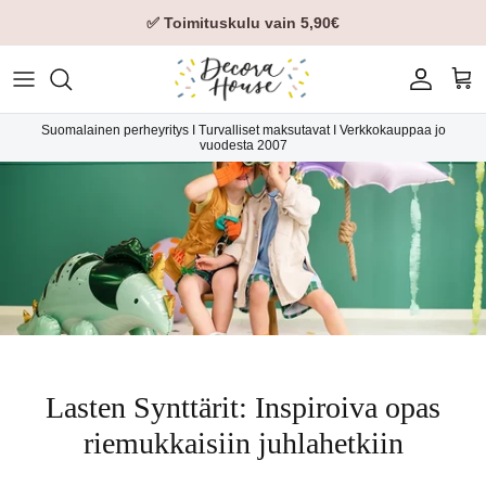
✅ Toimituskulu vain 5,90€
Tili
Ost
Suomalainen perheyritys I Turvalliset maksutavat I Verkkokauppaa jo
vuodesta 2007
Lasten Synttärit: Inspiroiva opas
riemukkaisiin juhlahetkiin