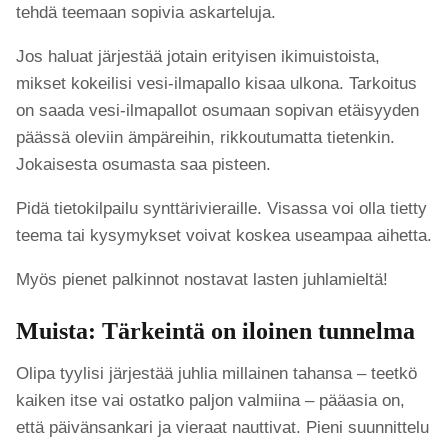
tehdä teemaan sopivia askarteluja.
Jos haluat järjestää jotain erityisen ikimuistoista,
mikset kokeilisi vesi-ilmapallo kisaa ulkona. Tarkoitus
on saada vesi-ilmapallot osumaan sopivan etäisyyden
päässä oleviin ämpäreihin, rikkoutumatta tietenkin.
Jokaisesta osumasta saa pisteen.
Pidä tietokilpailu synttärivieraille. Visassa voi olla tietty
teema tai kysymykset voivat koskea useampaa aihetta.
Myös pienet palkinnot nostavat lasten juhlamieltä!
Muista: Tärkeintä on iloinen tunnelma
Olipa tyylisi järjestää juhlia millainen tahansa – teetkö
kaiken itse vai ostatko paljon valmiina – pääasia on,
että päivänsankari ja vieraat nauttivat. Pieni suunnittelu