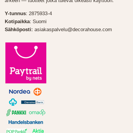
arkeen — tuotteet jotka tulevat oikeasti käyttöön.
Y-tunnus
: 2875933-4
Kotipaikka
: Suomi
Sähköposti:
asiakaspalvelu@decorahouse.com