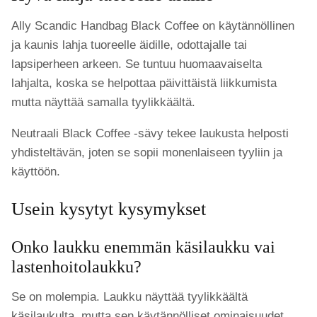
Ally Scandic Handbag Black Coffee on käytännöllinen
ja kaunis lahja tuoreelle äidille, odottajalle tai
lapsiperheen arkeen. Se tuntuu huomaavaiselta
lahjalta, koska se helpottaa päivittäistä liikkumista
mutta näyttää samalla tyylikkäältä.
Neutraali Black Coffee -sävy tekee laukusta helposti
yhdisteltävän, joten se sopii monenlaiseen tyyliin ja
käyttöön.
Usein kysytyt kysymykset
Onko laukku enemmän käsilaukku vai
lastenhoitolaukku?
Se on molempia. Laukku näyttää tyylikkäältä
käsilaukulta, mutta sen käytännölliset ominaisuudet,