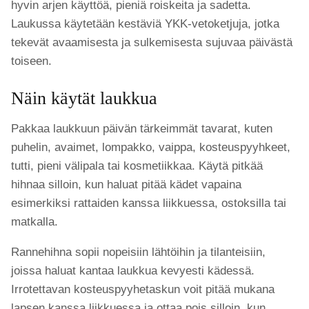
hyvin arjen käyttöä, pieniä roiskeita ja sadetta.
Laukussa käytetään kestäviä YKK-vetoketjuja, jotka
tekevät avaamisesta ja sulkemisesta sujuvaa päivästä
toiseen.
Näin käytät laukkua
Pakkaa laukkuun päivän tärkeimmät tavarat, kuten
puhelin, avaimet, lompakko, vaippa, kosteuspyyhkeet,
tutti, pieni välipala tai kosmetiikkaa. Käytä pitkää
hihnaa silloin, kun haluat pitää kädet vapaina
esimerkiksi rattaiden kanssa liikkuessa, ostoksilla tai
matkalla.
Rannehihna sopii nopeisiin lähtöihin ja tilanteisiin,
joissa haluat kantaa laukkua kevyesti kädessä.
Irrotettavan kosteuspyyhetaskun voit pitää mukana
lapsen kanssa liikkuessa ja ottaa pois silloin, kun