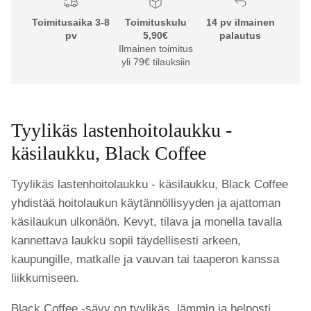
Toimitusaika 3-8
Toimituskulu
14 pv ilmainen
pv
5,90€
palautus
Ilmainen toimitus
yli 79€ tilauksiin
Tyylikäs lastenhoitolaukku -
käsilaukku, Black Coffee
Tyylikäs lastenhoitolaukku - käsilaukku, Black Coffee
yhdistää hoitolaukun käytännöllisyyden ja ajattoman
käsilaukun ulkonäön. Kevyt, tilava ja monella tavalla
kannettava laukku sopii täydellisesti arkeen,
kaupungille, matkalle ja vauvan tai taaperon kanssa
liikkumiseen.
Black Coffee -sävy on tyylikäs, lämmin ja helposti