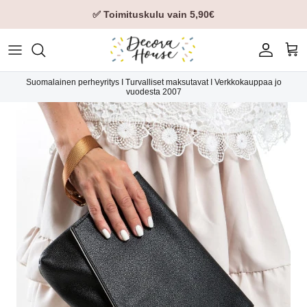
✅ Toimituskulu vain 5,90€
Tili
Ost
Suomalainen perheyritys I Turvalliset maksutavat I Verkkokauppaa jo
vuodesta 2007