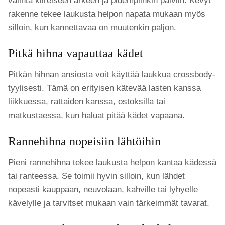
valinta kiireiseen arkeen ja pidempiinkin päiviin. Kevyt
rakenne tekee laukusta helpon napata mukaan myös
silloin, kun kannettavaa on muutenkin paljon.
Pitkä hihna vapauttaa kädet
Pitkän hihnan ansiosta voit käyttää laukkua crossbody-
tyylisesti. Tämä on erityisen kätevää lasten kanssa
liikkuessa, rattaiden kanssa, ostoksilla tai
matkustaessa, kun haluat pitää kädet vapaana.
Rannehihna nopeisiin lähtöihin
Pieni rannehihna tekee laukusta helpon kantaa kädessä
tai ranteessa. Se toimii hyvin silloin, kun lähdet
nopeasti kauppaan, neuvolaan, kahville tai lyhyelle
kävelylle ja tarvitset mukaan vain tärkeimmät tavarat.