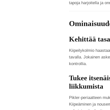
tapoja harjoitella ja on
Ominaisuude
Kehittää tas
Kiipeilykolmio haastaa
tavalla. Jokainen aske
kontrollia.
Tukee itsenäi
liikkumista
Pikler-periaatteen muka
Kiipeäminen ja nousem