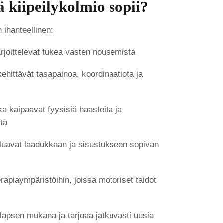
 kiipeilykolmio sopii?
 ihanteellinen:
arjoittelevat tukea vasten nousemista
 kehittävät tasapainoa, koordinaatiota ja
otka kaipaavat fyysisiä haasteita ja
ttä
haluavat laadukkaan ja sisustukseen sopivan
erapiaympäristöihin, joissa motoriset taidot
lapsen mukana ja tarjoaa jatkuvasti uusia