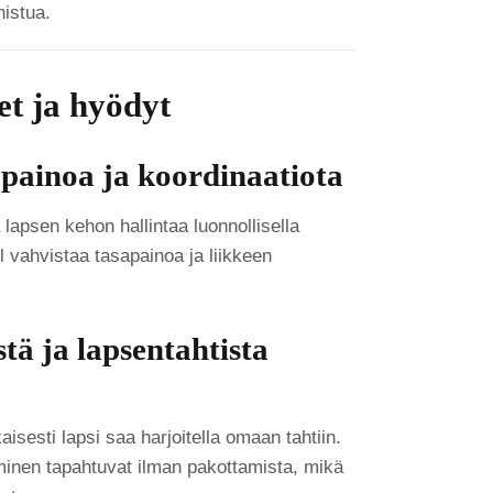
nistua.
t ja hyödyt
apainoa ja koordinaatiota
 lapsen kehon hallintaa luonnollisella
l vahvistaa tasapainoa ja liikkeen
stä ja lapsentahtista
isesti lapsi saa harjoitella omaan tahtiin.
inen tapahtuvat ilman pakottamista, mikä