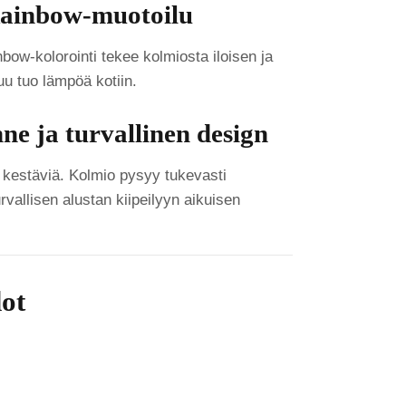
Rainbow-muotoilu
bow-kolorointi tekee kolmiosta iloisen ja
u tuo lämpöä kotiin.
ne ja turvallinen design
a kestäviä. Kolmio pysyy tukevasti
urvallisen alustan kiipeilyyn aikuisen
dot