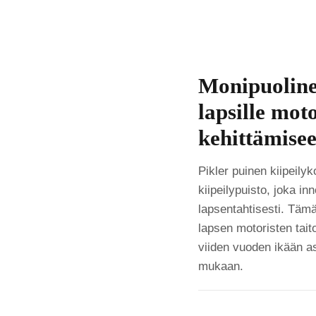
Monipuoline
lapsille moto
kehittämise
Pikler puinen kiipeily
kiipeilypuisto, joka in
lapsentahtisesti. Tämä 
lapsen motoristen tait
viiden vuoden ikään a
mukaan.