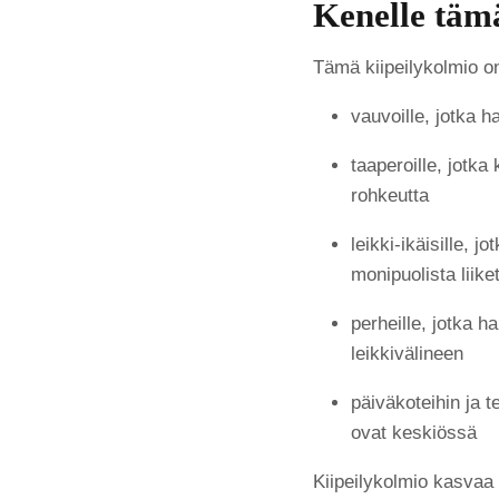
Kenelle tämä
Tämä kiipeilykolmio on
vauvoille, jotka h
taaperoille, jotka
rohkeutta
leikki-ikäisille, j
monipuolista liike
perheille, jotka 
leikkivälineen
päiväkoteihin ja t
ovat keskiössä
Kiipeilykolmio kasvaa 