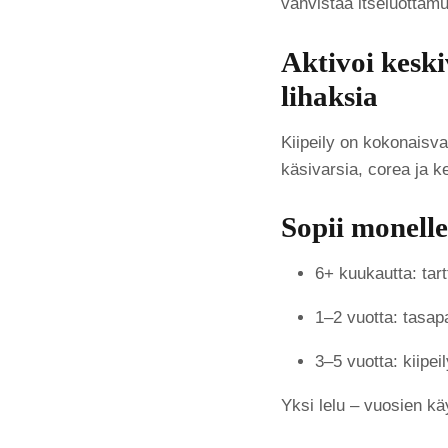
vahvistaa itseluottamu
Aktivoi keski
lihaksia
Kiipeily on kokonaisval
käsivarsia, corea ja ke
Sopii monelle
6+ kuukautta: tar
1–2 vuotta: tasapa
3–5 vuotta: kiipeil
Yksi lelu – vuosien kä