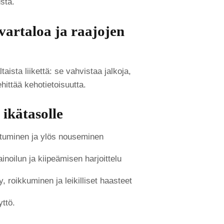
sta.
vartaloa ja raajojen
taista liikettä: se vahvistaa jalkoja,
hittää kehotietoisuutta.
 ikätasolle
ttuminen ja ylös nouseminen
inoilun ja kiipeämisen harjoittelu
y, roikkuminen ja leikilliset haasteet
yttö.