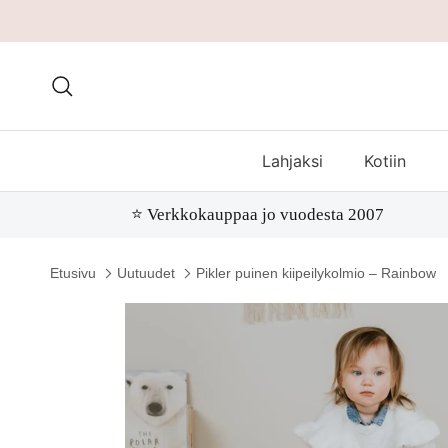
Hae
Lahjaksi
Kotiin
⭐️ Verkkokauppaa jo vuodesta 2007
Etusivu
Uutuudet
Pikler puinen kiipeilykolmio – Rainbow