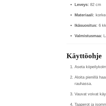
Leveys:
82 cm
Materiaali:
korkea
Ikäsuositus:
6 kk
Valmistusmaa:
L
Käyttöohje
Aseta kiipeilykolm
Aloita pienillä ha
rauhassa.
Vauvat voivat kä
Taaperot ja isomma