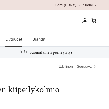
Kieli
Suomi (EUR €)
Suomi
Tili
Ostoskori
Uutuudet
Brändit
🇫🇮 Suomalainen perheyritys
Edellinen
Seuraava
en kiipeilykolmio –