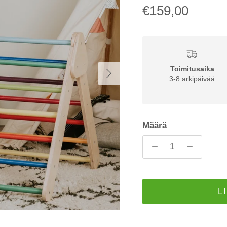
€159,00
Seuraava
Toimitusaika
3-8 arkipäivää
Määrä
L