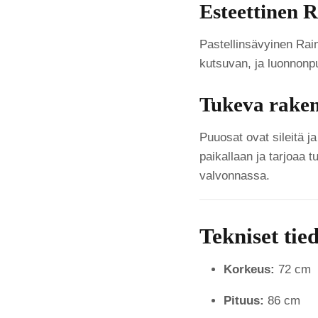
Esteettinen 
Pastellinsävyinen Rain
kutsuvan, ja luonnonpu
Tukeva raken
Puuosat ovat sileitä j
paikallaan ja tarjoaa t
valvonnassa.
Tekniset tie
Korkeus:
72 cm
Pituus:
86 cm