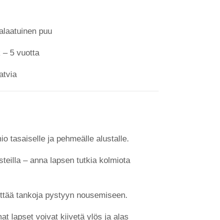
laatuinen puu
 – 5 vuotta
atvia
io tasaiselle ja pehmeälle alustalle.
asteilla – anna lapsen tutkia kolmiota
yttää tankoja pystyyn nousemiseen.
t lapset voivat kiivetä ylös ja alas