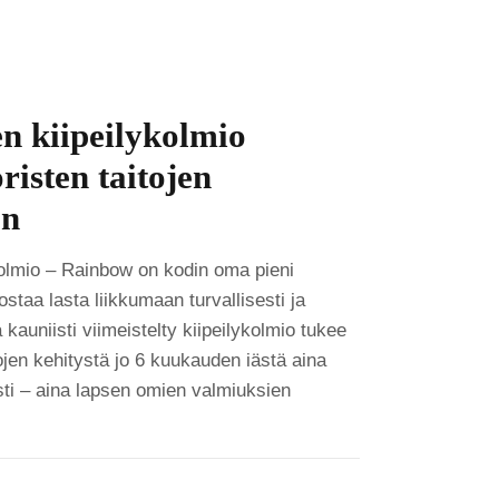
n kiipeilykolmio
risten taitojen
en
kolmio – Rainbow on kodin oma pieni
nostaa lasta liikkumaan turvallisesti ja
kauniisti viimeistelty kiipeilykolmio tukee
ojen kehitystä jo 6 kuukauden iästä aina
sti – aina lapsen omien valmiuksien