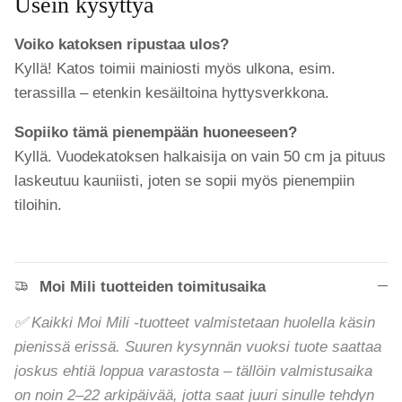
Usein kysyttyä
Voiko katoksen ripustaa ulos?
Kyllä! Katos toimii mainiosti myös ulkona, esim.
terassilla – etenkin kesäiltoina hyttysverkkona.
Sopiiko tämä pienempään huoneeseen?
Kyllä. Vuodekatoksen halkaisija on vain 50 cm ja pituus
laskeutuu kauniisti, joten se sopii myös pienempiin
tiloihin.
Moi Mili tuotteiden toimitusaika
✅ Kaikki Moi Mili -tuotteet valmistetaan huolella käsin
pienissä erissä. Suuren kysynnän vuoksi tuote saattaa
joskus ehtiä loppua varastosta – tällöin valmistusaika
on noin 2–22 arkipäivää, jotta saat juuri sinulle tehdyn