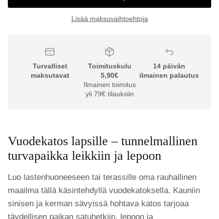
Lisää maksuvaihtoehtoja
Turvalliset
Toimituskulu
14 päivän
maksutavat
5,90€
ilmainen palautus
Ilmainen toimitus
yli 79€ tilauksiin
Vuodekatos lapsille – tunnelmallinen
turvapaikka leikkiin ja lepoon
Luo lastenhuoneeseen tai terassille oma rauhallinen
maailma tällä käsintehdyllä vuodekatoksella. Kauniin
sinisen ja kerman sävyissä hohtava katos tarjoaa
täydellisen paikan satuhetkiin, lepoon ja