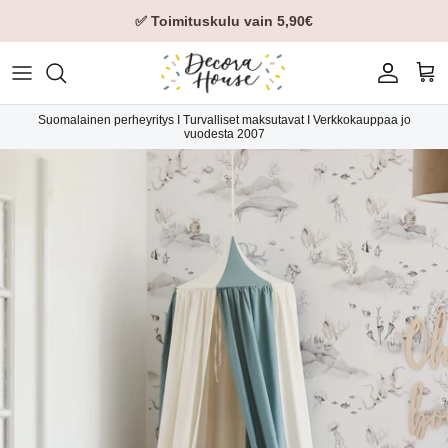
✅ Toimituskulu vain 5,90€
Tili
Ost
Suomalainen perheyritys I Turvalliset maksutavat I Verkkokauppaa jo
vuodesta 2007