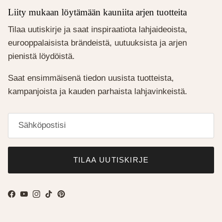
Liity mukaan löytämään kauniita arjen tuotteita
Tilaa uutiskirje ja saat inspiraatiota lahjaideoista,
eurooppalaisista brändeistä, uutuuksista ja arjen
pienistä löydöistä.
Saat ensimmäisenä tiedon uusista tuotteista,
kampanjoista ja kauden parhaista lahjavinkeistä.
TILAA UUTISKIRJE
Facebook
YouTube
Instagram
TikTok
Pinterest