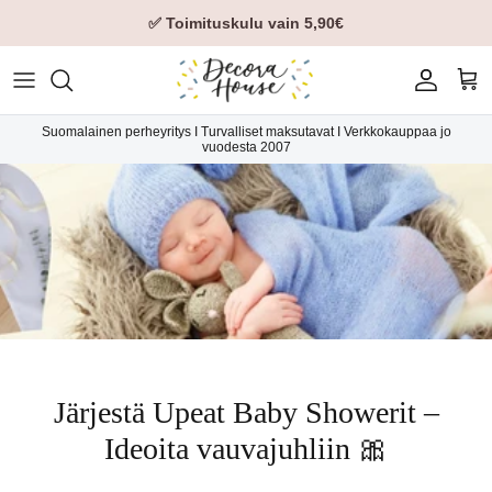
✅ Toimituskulu vain 5,90€
Tili
Ost
Suomalainen perheyritys I Turvalliset maksutavat I Verkkokauppaa jo
vuodesta 2007
Järjestä Upeat Baby Showerit –
Ideoita vauvajuhliin 🎀