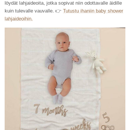
löydät lahjaideoita, jotka sopivat niin odottavalle äidille
kuin tulevalle vauvalle. 👉
Tutustu ihaniin baby shower
lahjaideoihin.